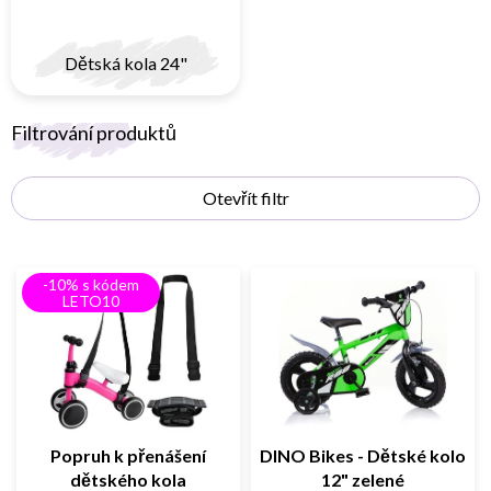
Dětská kola 24"
V
Filtrování produktů
ý
p
Otevřít filtr
i
s
p
r
-10% s kódem
o
LETO10
d
u
k
t
ů
Popruh k přenášení
DINO Bikes - Dětské kolo
dětského kola
12" zelené