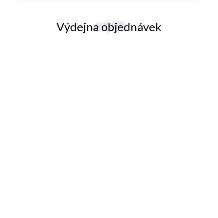
u
Výdejna objednávek