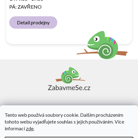
PÁ: ZAVŘENO
Detail prodejny
Z
á
p
a
t
í
Vše o nákupu
Tento web používá soubory cookie. Dalším procházením
tohoto webu vyjadřujete souhlas s jejich používáním. Více
O nás
informací
zde
.
Kontakt