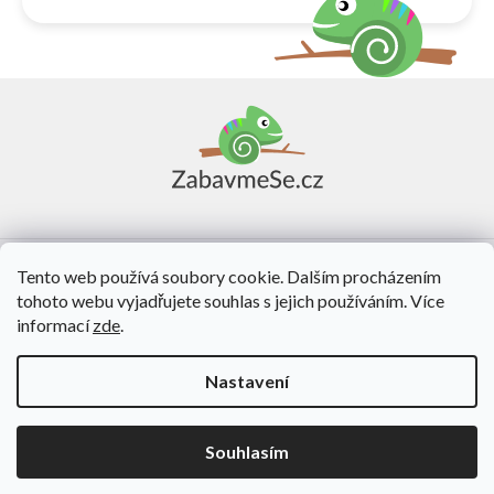
Z
á
p
a
t
í
Vše o nákupu
Tento web používá soubory cookie. Dalším procházením
tohoto webu vyjadřujete souhlas s jejich používáním. Více
O nás
informací
zde
.
Kontakt
Nastavení
Vytvořil Shoptet
Souhlasím
Copyright 2026
ZabavmeSe.cz
. Všechna práva vyhrazena.