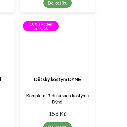
Do košíku
-10% s kódem
LETO10
l
Dětský kostým DÝNĚ
Kompletní 3-dílná sada kostýmu
Dýně.
156 Kč
Do košíku