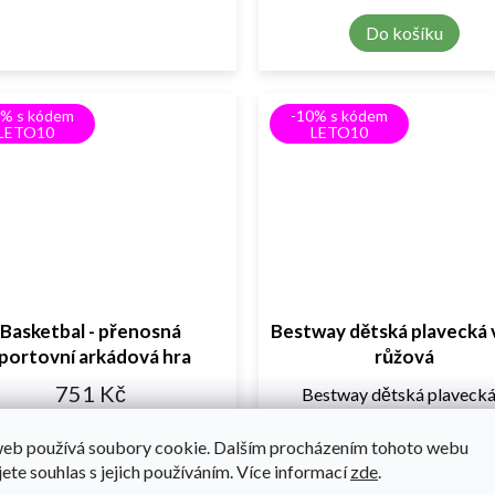
Do košíku
0% s kódem
-10% s kódem
LETO10
LETO10
Basketbal - přenosná
Bestway dětská plavecká 
portovní arkádová hra
růžová
751 Kč
Bestway dětská plavecká
Do košíku
web používá soubory cookie. Dalším procházením tohoto webu
313 Kč
jete souhlas s jejich používáním. Více informací
zde
.