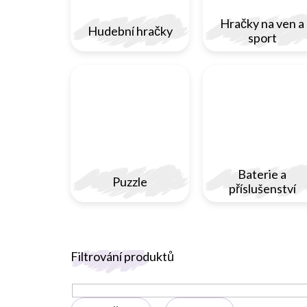
Hračky na ven a
Hudební hračky
sport
Baterie a
Puzzle
příslušenství
V
Filtrování produktů
ý
p
i