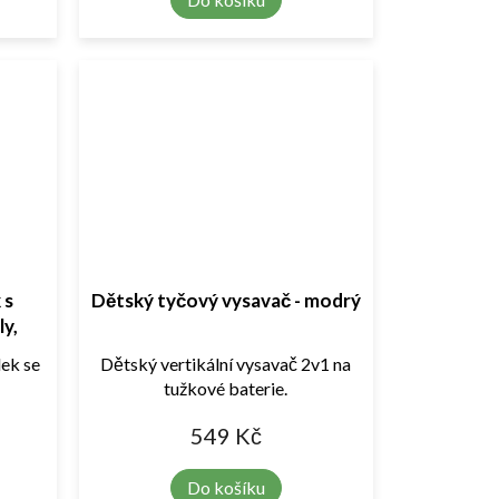
 s
Dětský tyčový vysavač - modrý
ly,
ssing
lek se
Dětský vertikální vysavač 2v1 na
tužkové baterie.
549 Kč
Do košíku