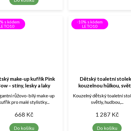
0% s kódem
-10% s kódem
LETO10
LETO10
ský make-up kufřík Pink
Dětský toaletní stolek
ow – stíny, lesky a laky
kouzelnou hůlkou, svět
zvuky a MP3 – Magic Dre
gantní růžovo-bílý make-up
Kouzelný dětský toaletní sto
Table
kufřík pro malé stylistky...
světly, hudbou,...
668 Kč
1 287 Kč
Do košíku
Do košíku