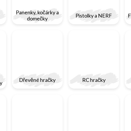
Panenky, kočárky a
Pistolky a NERF
F
domečky
Dřevěné hračky
RC hračky
y