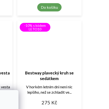
Do košíku
-10% s kódem
LETO10
vesta
Bestway plavecký kruh se
sedátkem
 vesta
V horkém letním dni není nic
lepšího, než se zchladit ve...
275 Kč