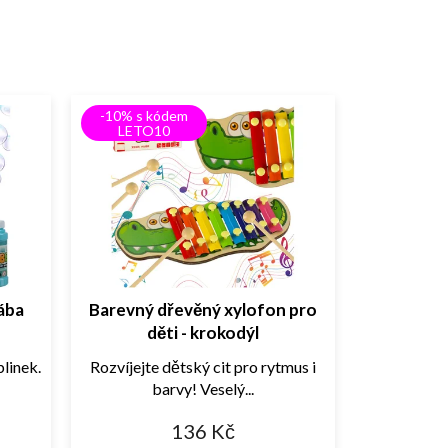
-10% s kódem
LETO10
ába
Barevný dřevěný xylofon pro
děti - krokodýl
linek.
Rozvíjejte dětský cit pro rytmus i
barvy! Veselý...
136 Kč