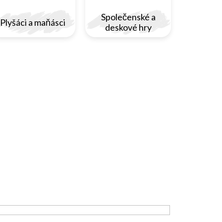
Společenské a
Plyšáci a maňásci
deskové hry