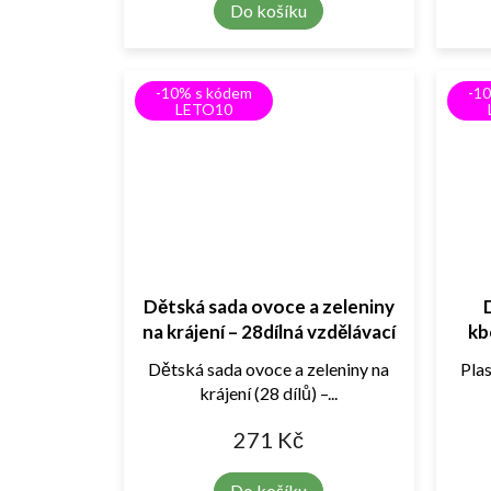
Do košíku
-10% s kódem
-1
LETO10
Dětská sada ovoce a zeleniny
na krájení – 28dílná vzdělávací
kb
kuchyňská sada s nádobím
Dětská sada ovoce a zeleniny na
Pla
krájení (28 dílů) –...
271 Kč
Do košíku