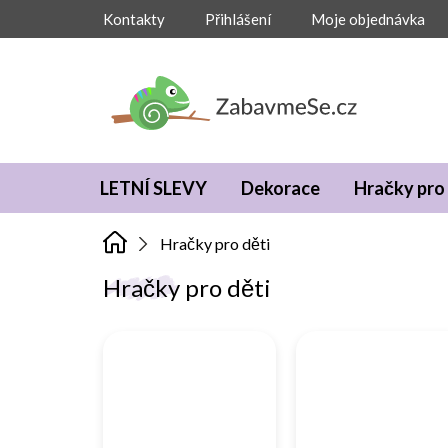
Přejít
Kontakty
Přihlášení
Moje objednávka
na
obsah
LETNÍ SLEVY
Dekorace
Hračky pro 
Hračky pro děti
Hračky pro děti