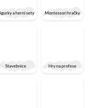
igurky a herní sety
Montessori hračky
Stavebnice
Hry na profese