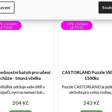
Do košíku
avení
Souh
0% s kódem
-10% s kódem
LETO10
LETO10
ečnostní batoh pro učení
CASTORLAND Puzzle Vlč
chůze - tmavá včelka
1500ks
lštářek udržuje vaše dítě v
Puzzle CASTORLAND je jedi
zpečí, nyní se nemusí bát...
aktivita pro celou rodinu,.
204 Kč
243 Kč