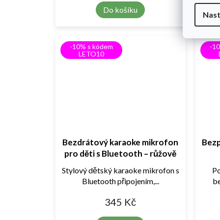
Do košíku
Nast
-10% s kódem
-1
LETO10
Bezdrátový karaoke mikrofon
Bezp
pro děti s Bluetooth – růžově
zlatý
Stylový dětský karaoke mikrofon s
Po
Bluetooth připojením,...
be
345 Kč