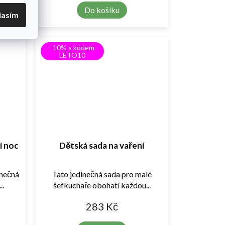
Do košíku
lasím
-10% s kódem
LETO10
í noc
Dětská sada na vaření
nečná
Tato jedinečná sada pro malé
..
šefkuchaře obohatí každou...
283 Kč