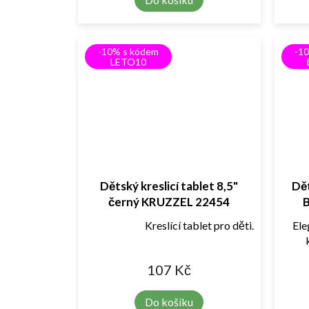
-10% s kódem
-1
LETO10
Dětský kreslicí tablet 8,5"
Dět
černý KRUZZEL 22454
B
Kreslící tablet pro děti.
Ele
107 Kč
Do košíku