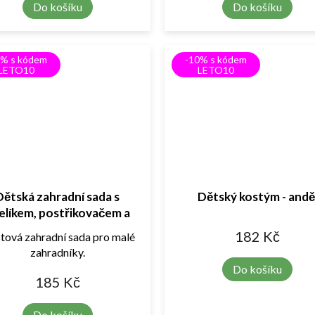
Do košíku
Do košíku
0% s kódem
-10% s kódem
LETO10
LETO10
Dětská zahradní sada s
Dětský kostým - andě
elíkem, postřikovačem a
lopatkou
182 Kč
stová zahradní sada pro malé
zahradníky.
Do košíku
185 Kč
Do košíku