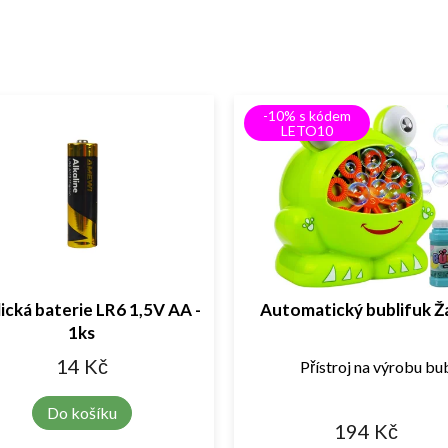
-10% s kódem
LETO10
lická baterie LR6 1,5V AA -
Automatický bublifuk Ž
1ks
14 Kč
Přístroj na výrobu bub
Do košíku
194 Kč