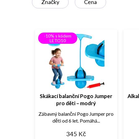
Značky
Cena
s
p
r
o
d
-10% s kódem
u
LETO10
k
t
ů
Skákací balanční Pogo Jumper
Alka
pro děti – modrý
Zábavný balanční Pogo Jumper pro
děti od 6 let. Pomáhá...
345 Kč