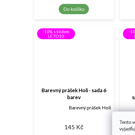
Do košíku
-10% s kódem
-1
LETO10
Barevný prášek Holi - sada 6
barev
s
Barevný prášek Holi
Tento 
145 Kč
vyjadřu