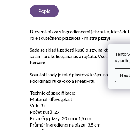
Popis
Dřevěná pizza s ingrediencemi je hračka, která dět
role skutečného pizzaiola – mistra pizzy!
Sada se skládá ze šesti kusů pizzy, na které si děti 
Tento 
salám, brokolice, ananas a rajčata. Všechny kusy 
vyjadřu
barvami.
Součástí sady je také plastový kráječ na pizzu a šp
Nast
koordinaci ruka-oko a kreativitu.
Technické specifikace:
Materiál: dřevo, plast
Věk: 3+
Počet kusů: 27
Rozměry pizzy: 20 cm x 1,5 cm
Průměr ingrediencí na pizzu: 3,5 cm