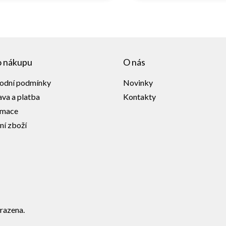
o nákupu
O nás
odní podmínky
Novinky
va a platba
Kontakty
amace
ní zboží
razena.