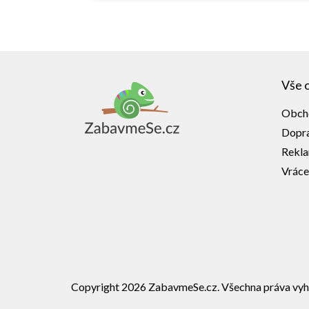
Z
á
Vše 
p
a
Obch
t
í
Dopra
Rekl
Vráce
Copyright 2026
ZabavmeSe.cz
. Všechna práva vyh