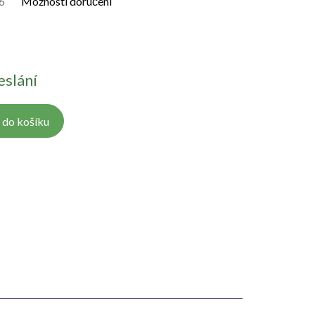
6
Možnosti doručení
eslání
 do košíku