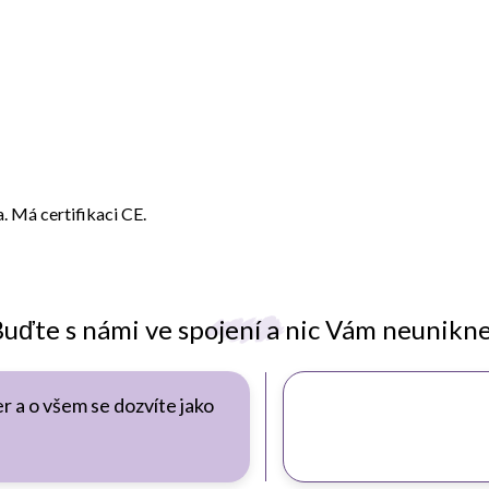
. Má certifikaci CE.
uďte s námi ve spojení a nic Vám neunikn
r a o všem se dozvíte jako