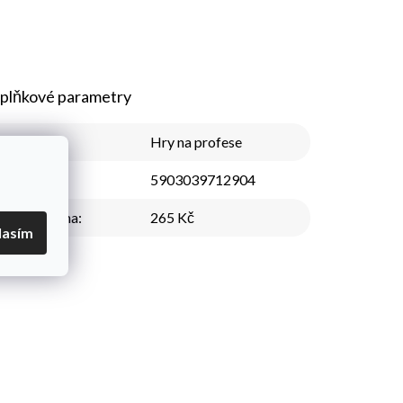
plňkové parametry
Kategorie
:
Hry na profese
EAN
:
5903039712904
Nejnižší cena
:
265 Kč
lasím