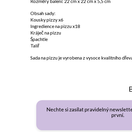
Rozměry balení: 22 cm x 22 cm x 5,5 cm
Obsah sady:
Kousky pizzy x6
Ingredience na pizzu x18
Kráječ na pizzu
Špachtle
Talíř
Sada na pizzu je vyrobena z vysoce kvalitního dřeva
B
Nechte si zasílat pravidelný newslette
první.