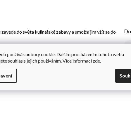
Do
i zavede do světa kulinářské zábavy a umožní jim vžít se do
mohou dle libosti uspořádat ingredience, jako jsou olivy, cibule,
web používá soubory cookie. Dalším procházením tohoto webu
jsou vyrobeny z hladce broušeného dřeva a natřeny bezpečnými
jete souhlas s jejich používáním. Více informací
zde
.
achtle. ​​Hračka podporuje rozvoj manuálních dovedností dětí,
avení
Souh