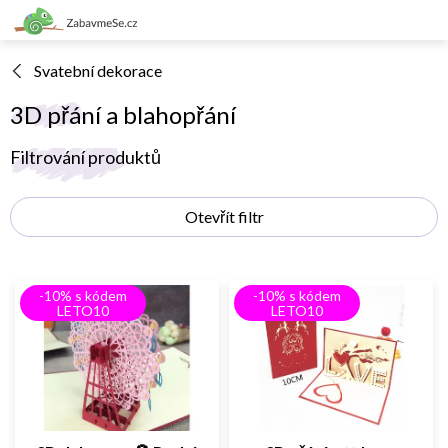
Přejít
na
obsah
Svatební dekorace
3D přání a blahopřání
V
Filtrování produktů
ý
p
Otevřít filtr
i
s
p
r
-10% s kódem
-10% s kódem
o
LETO10
LETO10
d
u
k
t
ů