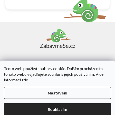
Z
á
p
a
t
í
Vše o nákupu
Tento web používá soubory cookie. Dalším procházením
tohoto webu vyjadřujete souhlas s jejich používáním. Více
O nás
informací
zde
.
Kontakt
Nastavení
Vytvořil Shoptet
Souhlasím
Copyright 2026
ZabavmeSe.cz
. Všechna práva vyhrazena.