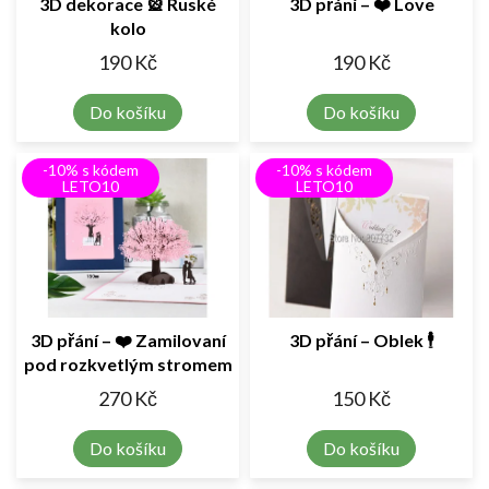
3D dekorace 🎡 Ruské
3D přání – ❤️ Love
kolo
190 Kč
190 Kč
Do košíku
Do košíku
-10% s kódem
-10% s kódem
LETO10
LETO10
3D přání – ❤️ Zamilovaní
3D přání – Oblek 🕴️
pod rozkvetlým stromem
270 Kč
150 Kč
Do košíku
Do košíku