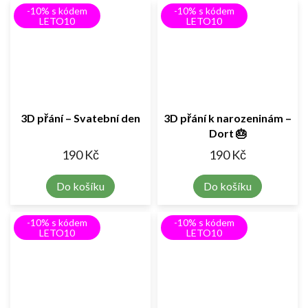
-10% s kódem
-10% s kódem
LETO10
LETO10
3D přání – Svatební den
3D přání k narozeninám –
Dort 🎂
190 Kč
190 Kč
Do košíku
Do košíku
-10% s kódem
-10% s kódem
LETO10
LETO10