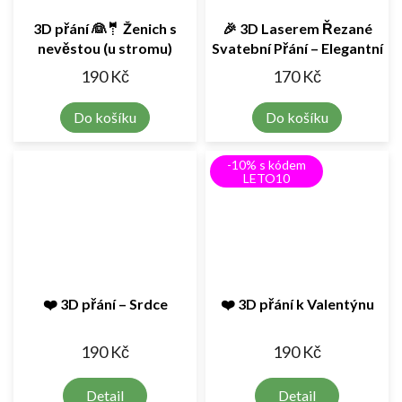
3D přání 👰🤵 Ženich s
🎉 3D Laserem Řezané
nevěstou (u stromu)
Svatební Přání – Elegantní
a Originální
190 Kč
170 Kč
Do košíku
Do košíku
-10% s kódem
LETO10
❤️ 3D přání – Srdce
❤️ 3D přání k Valentýnu
190 Kč
190 Kč
Detail
Detail