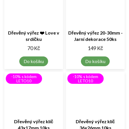
Dřevěný výřez ❤️ Love v
Dřevěný výřez 20-30mm -
srdíčku
Jarní dekorace 50ks
70 Kč
149 Kč
Do košíku
Do košíku
-10% s kódem
-10% s kódem
LETO10
LETO10
Dřevěný výřez klíč
Dřevěný výřez klíč
43x17mm 10ks
36x26mm 10ks