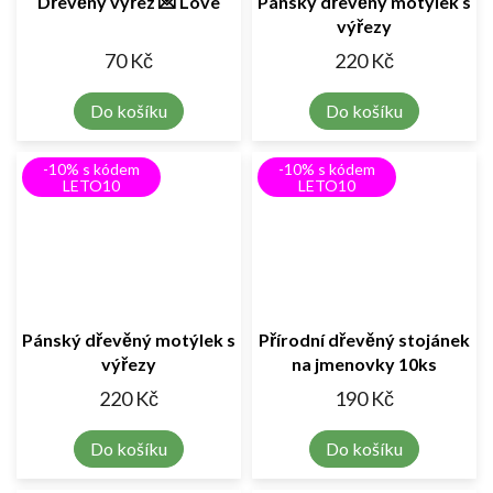
Dřevěný výřez 💌 Love
Pánský dřevěný motýlek s
výřezy
70 Kč
220 Kč
Do košíku
Do košíku
-10% s kódem
-10% s kódem
LETO10
LETO10
Pánský dřevěný motýlek s
Přírodní dřevěný stojánek
výřezy
na jmenovky 10ks
220 Kč
190 Kč
Do košíku
Do košíku