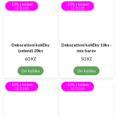
-10% s kódem
-10% s kódem
LETO10
LETO10
Dekorativní kolíčky
Dekorativní kolíčky 10ks -
(zelené) 20ks
mix barev
60 Kč
50 Kč
Do košíku
Do košíku
-10% s kódem
-10% s kódem
LETO10
LETO10