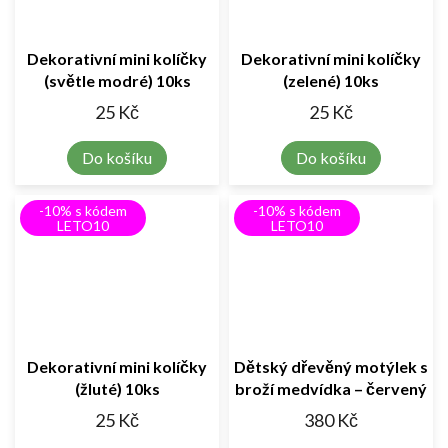
Dekorativní mini kolíčky
Dekorativní mini kolíčky
(světle modré) 10ks
(zelené) 10ks
25 Kč
25 Kč
Do košíku
Do košíku
-10% s kódem
-10% s kódem
LETO10
LETO10
Dekorativní mini kolíčky
Dětský dřevěný motýlek s
(žluté) 10ks
broží medvídka – červený
🎀
25 Kč
380 Kč