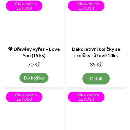
-10% s kódem
-10% s kódem
LETO10
LETO10
💖 Dřevěný výřez – Love
Dekorativní kolíčky se
You (15 ks)
srdíčky růžové 10ks
70 Kč
35 Kč
Do košíku
Detail
-10% s kódem
-10% s kódem
LETO10
LETO10