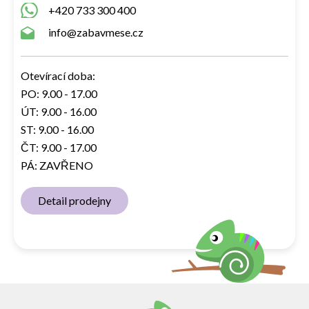
+420 733 300 400
info@zabavmese.cz
Otevírací doba:
PO: 9.00 - 17.00
ÚT: 9.00 - 16.00
ST: 9.00 - 16.00
ČT: 9.00 - 17.00
PÁ: ZAVŘENO
Detail prodejny
Z
á