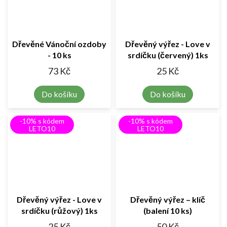
Dřevěné Vánoční ozdoby
Dřevěný výřez - Love v
- 10 ks
srdíčku (červený) 1ks
73 Kč
25 Kč
Do košíku
Do košíku
-10% s kódem
-10% s kódem
LETO10
LETO10
Dřevěný výřez - Love v
Dřevěný výřez – klíč
srdíčku (růžový) 1ks
(balení 10 ks)
25 Kč
50 Kč