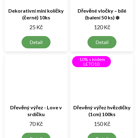
Dekorativní mini kolíčky
Dřevěné vločky – bílé
(černé) 10ks
(balení 50 ks) ❄️
25 Kč
120 Kč
Detail
Detail
-10% s kódem
LETO10
Dřevěný výřez - Love v
Dřevěný výřez hvězdičky
srdíčku
(1cm) 100ks
70 Kč
150 Kč