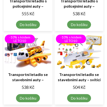
Transportní letadlo s
Transportní letadlo s
policejními auty –
policejními auty –
světelné letadlo se sadou
světelné letadlo se zvuky
555 Kč
538 Kč
autíček a doplňků
a rampou
Do košíku
Do košíku
-10% s kódem
-10% s kódem
LETO10
LETO10
Transportní letadlo se
Transportní letadlo se
stavebními auty –
stavebními auty – svítící
světelné letadlo se zvuky
letadlo s rampou a sadou
538 Kč
504 Kč
a rampou
pracovních vozidel
Do košíku
Do košíku