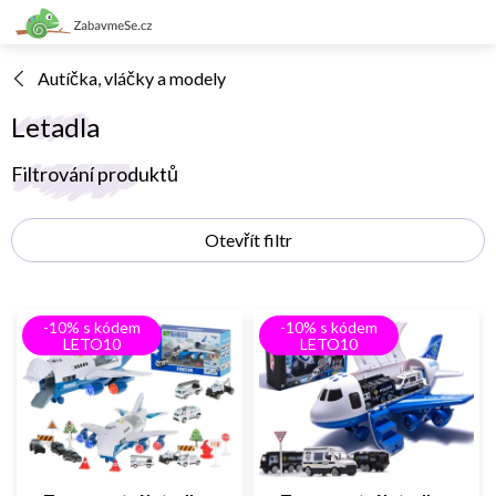
Přejít
na
obsah
Autíčka, vláčky a modely
Letadla
V
Filtrování produktů
ý
p
Otevřít filtr
i
s
p
r
-10% s kódem
-10% s kódem
o
LETO10
LETO10
d
u
k
t
ů