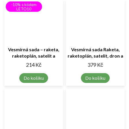
-10% s kódem
LETO10
Vesmírná sada – raketa,
Vesmírná sada Raketa,
raketoplán, satelit a
raketoplán, satelit, dron a
servisní vozidlo
astronaut
214 Kč
379 Kč
Do košíku
Do košíku