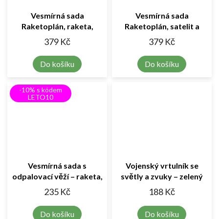
Vesmírná sada
Vesmírná sada
Raketoplán, raketa,
Raketoplán, satelit a
astronaut a průzkumné
astronaut –
379 Kč
379 Kč
vozidlo
dobrodružství mezi
hvězdami
Do košíku
Do košíku
-10% s kódem
LETO10
Vesmírná sada s
Vojenský vrtulník se
odpalovací věží – raketa,
světly a zvuky – zelený
raketoplán a kosmonauti
235 Kč
188 Kč
Do košíku
Do košíku