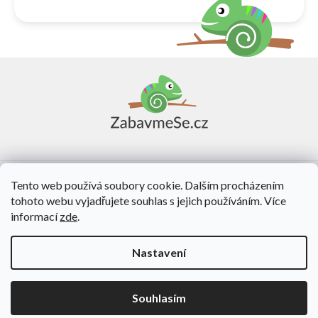
Z
á
p
a
t
í
Vše o nákupu
Tento web používá soubory cookie. Dalším procházením
tohoto webu vyjadřujete souhlas s jejich používáním. Více
O nás
informací
zde
.
Kontakt
Nastavení
Vytvořil Shoptet
Souhlasím
Copyright 2026
ZabavmeSe.cz
. Všechna práva vyhrazena.