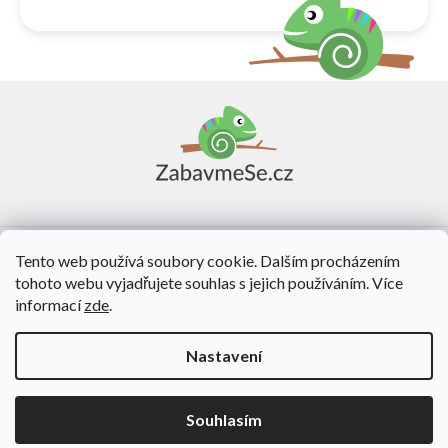
Z
á
p
a
t
í
Vše o nákupu
Tento web používá soubory cookie. Dalším procházením
tohoto webu vyjadřujete souhlas s jejich používáním. Více
O nás
informací
zde
.
Kontakt
Nastavení
Vytvořil Shoptet
Souhlasím
Copyright 2026
ZabavmeSe.cz
. Všechna práva vyhrazena.