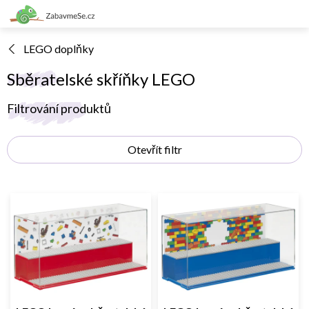
Přejít
na
obsah
LEGO doplňky
Sběratelské skříňky LEGO
V
Filtrování produktů
ý
p
Otevřít filtr
i
s
p
r
o
d
u
k
t
ů