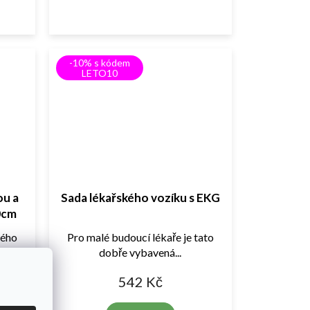
-10% s kódem
LETO10
ou a
Sada lékařského vozíku s EKG
0cm
ného
Pro malé budoucí lékaře je tato
dobře vybavená...
542 Kč