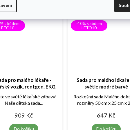
Do košíku
avení
Souh
0% s kódem
-10% s kódem
LETO10
LETO10
ada pro malého lékaře -
Sada pro malého lékaře
řský vozík, rentgen, EKG,
světle modré barvě
příslušenství
jte ve světě lékařské zábavy!
Rozkošná sada Malého dokt
Naše dětská sada...
rozměry 50 cm x 25 cm x 25
909 Kč
647 Kč
Do košíku
Do košíku