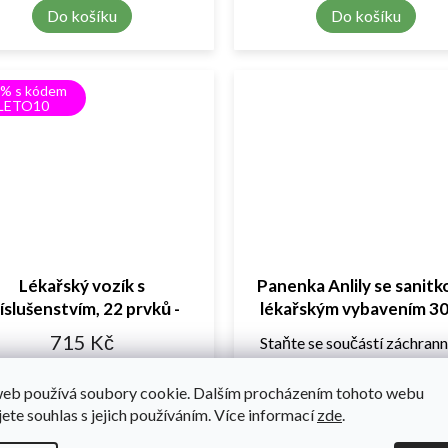
Do košíku
Do košíku
0% s kódem
LETO10
Lékařský vozík s
Panenka Anlily se sanitk
íslušenstvím, 22 prvků -
lékařským vybavením 3
vícebarevný
715 Kč
Staňte se součástí záchran
týmu a pomáhejte...
Do košíku
web používá soubory cookie. Dalším procházením tohoto webu
622 Kč
jete souhlas s jejich používáním. Více informací
zde
.