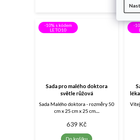
Nast
-10% s kódem
-1
LETO10
Sada pro malého doktora
S
světle růžová
léka
Sada Malého doktora - rozměry 50
Víte
cm x 25 cm x 25 cm....
639 Kč
Do košíku