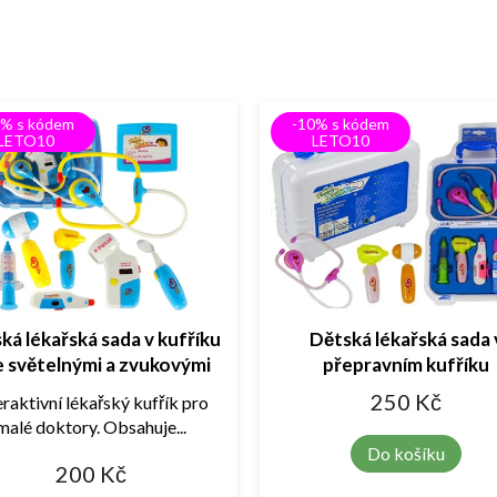
0% s kódem
-10% s kódem
LETO10
LETO10
ká lékařská sada v kufříku
Dětská lékařská sada 
e světelnými a zvukovými
přepravním kufříku
efekty, modrá
250 Kč
eraktivní lékařský kufřík pro
malé doktory. Obsahuje...
Do košíku
200 Kč