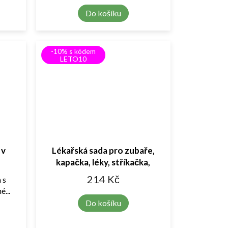
Do košíku
-10% s kódem
LETO10
 v
Lékařská sada pro zubaře,
kapačka, léky, stříkačka,
vrtačka, zubní kartáček
214 Kč
 s
...
Do košíku