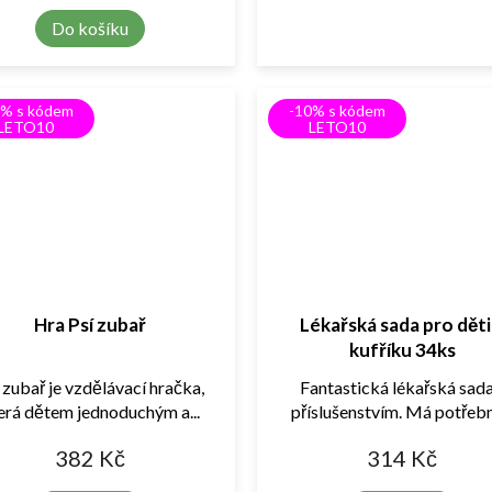
Do košíku
0% s kódem
-10% s kódem
LETO10
LETO10
Hra Psí zubař
Lékařská sada pro děti
kufříku 34ks
 zubař je vzdělávací hračka,
Fantastická lékařská sada
erá dětem jednoduchým a...
příslušenstvím. Má potřebné
382 Kč
314 Kč