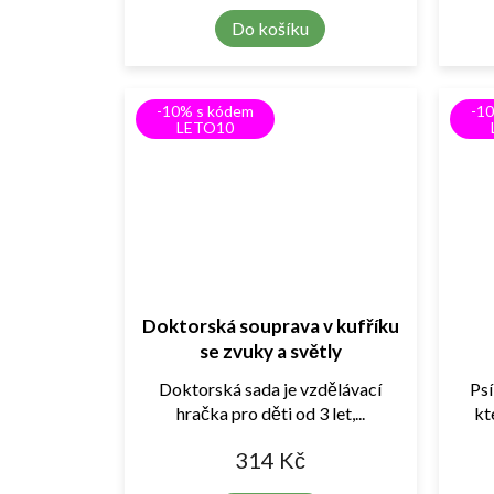
Do košíku
-10% s kódem
-1
LETO10
Doktorská souprava v kufříku
se zvuky a světly
Doktorská sada je vzdělávací
Psí
hračka pro děti od 3 let,...
kt
314 Kč