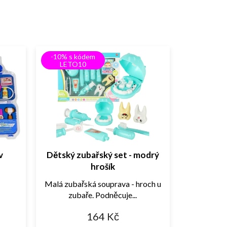
-10% s kódem
LETO10
v
Dětský zubařský set - modrý
hrošík
Malá zubařská souprava - hroch u
zubaře. Podněcuje...
164 Kč