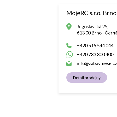
MojeRC s.r.o. Brno
Jugoslávská 25,
613 00 Brno - Černá
+420 515 544 044
+420 733 300 400
info@zabavmese.cz
Detail prodejny