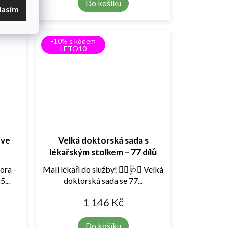
Do košíku
lasím
-10% s kódem
LETO10
 ve
Velká doktorská sada s
lékařským stolkem – 77 dílů
ora -
Malí lékaři do služby! 👩‍⚕️🩺✨ Velká
...
doktorská sada se 77...
1 146 Kč
Do košíku