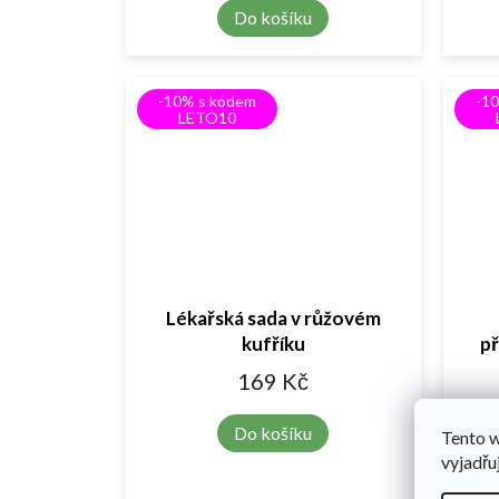
Do košíku
-10% s kódem
-1
LETO10
Lékařská sada v růžovém
kufříku
př
169 Kč
Do košíku
Tento 
vyjadřu