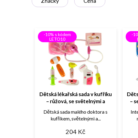
Značky
Cena
s
p
r
o
d
-10% s kódem
-1
u
LETO10
k
t
ů
Dětská lékařská sada v kufříku
Děts
– růžová, se světelnými a
– s
zvukovými efekty
Dětská sada malého doktora s
Int
kufříkem, světelnými a...
204 Kč