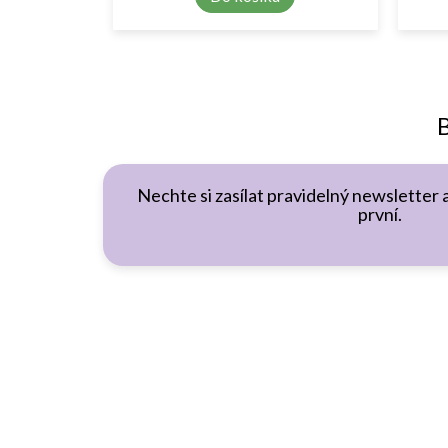
B
Nechte si zasílat pravidelný newsletter 
první.