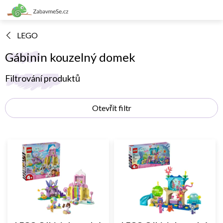
Přejít
na
obsah
LEGO
Gábinin kouzelný domek
V
Filtrování produktů
ý
p
Otevřít filtr
i
s
p
r
o
d
u
k
t
ů