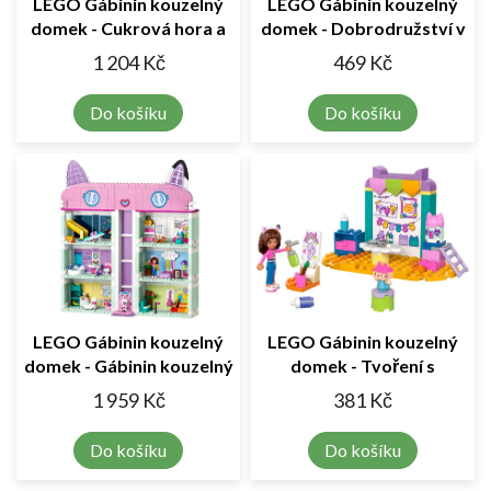
LEGO Gábinin kouzelný
LEGO Gábinin kouzelný
domek - Cukrová hora a
domek - Dobrodružství v
Kočičí zahrádka
akváriu mořské víly Gábi
1 204 Kč
469 Kč
Do košíku
Do košíku
LEGO Gábinin kouzelný
LEGO Gábinin kouzelný
domek - Gábinin kouzelný
domek - Tvoření s
domek
Krabičkou
1 959 Kč
381 Kč
Do košíku
Do košíku