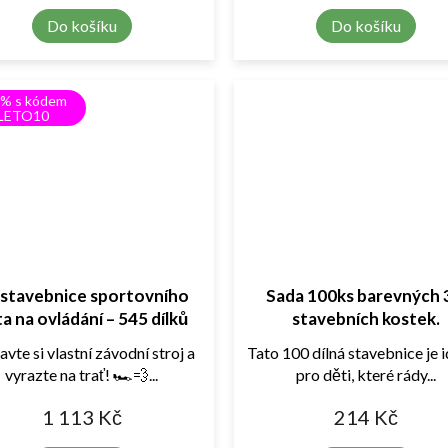
Do košíku
Do košíku
0% s kódem
LETO10
 stavebnice sportovního
Sada 100ks barevných
a na ovládání – 545 dílků
stavebních kostek.
avte si vlastní závodní stroj a
Tato 100 dílná stavebnice je i
vyrazte na trať! 🏎️💨...
pro děti, které rády...
1 113 Kč
214 Kč