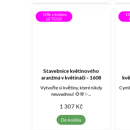
-10% s kódem
-1
LETO10
Stavebnice květinového
aranžmá v květináči – 1608
kvě
dílků
Vytvořte si květiny, které nikdy
Cymbi
neuvadnou! 🌻🌸✨...
1 307 Kč
Do košíku