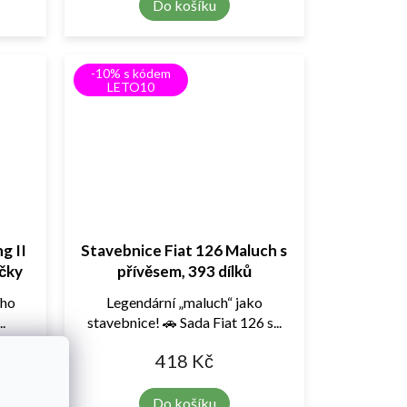
Do košíku
-10% s kódem
LETO10
g II
Stavebnice Fiat 126 Maluch s
ačky
přívěsem, 393 dílků
ího
Legendární „maluch“ jako
.
stavebnice! 🚗 Sada Fiat 126 s...
418 Kč
Do košíku