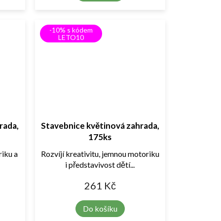
-10% s kódem
LETO10
rada,
Stavebnice květinová zahrada,
175ks
riku a
Rozvíjí kreativitu, jemnou motoriku
i představivost dětí...
261 Kč
Do košíku