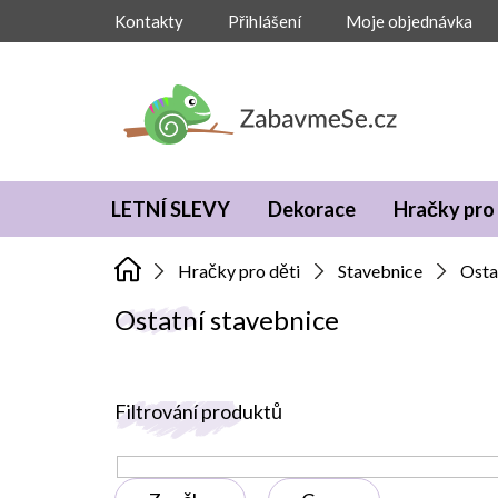
Přejít
Kontakty
Přihlášení
Moje objednávka
na
obsah
LETNÍ SLEVY
Dekorace
Hračky pro 
Hračky pro děti
Stavebnice
Osta
Ostatní stavebnice
V
Filtrování produktů
ý
p
i