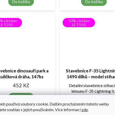
Do košíku
Do košíku
0% s kódem
-10% s kódem
LETO10
LETO10
vebnice dinosauří park a
Stavebnice F-35 Lightnin
kuličková dráha, 147ks
1490 dílků – model stíh
452 Kč
Detailní stavebnice stíhac
letounu F-35 Lightning II..
Do košíku
1 689 Kč
web používá soubory cookie. Dalším procházením tohoto webu
jete souhlas s jejich používáním. Více informací
zde
.
Do košíku