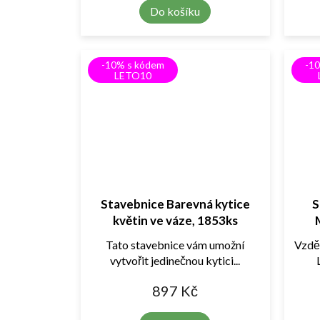
Do košíku
-10% s kódem
-1
LETO10
Stavebnice Barevná kytice
S
květin ve váze, 1853ks
Lamb
Tato stavebnice vám umožní
Vzdě
vytvořit jedinečnou kytici...
897 Kč