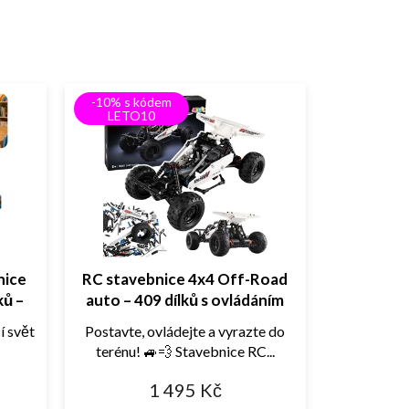
-10% s kódem
LETO10
nice
RC stavebnice 4x4 Off-Road
ků –
auto – 409 dílků s ovládáním
 děti
přes aplikaci
í svět
Postavte, ovládejte a vyrazte do
terénu! 🚙💨 Stavebnice RC...
1 495 Kč