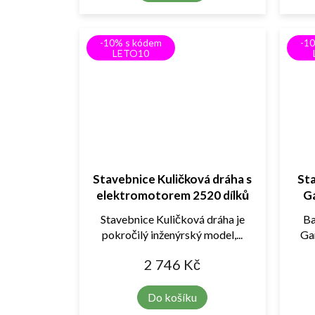
-10% s kódem
-1
LETO10
Stavebnice Kuličková dráha s
Sta
elektromotorem 2520 dílků
Ga
Stavebnice Kuličková dráha je
Ba
pokročilý inženýrský model,...
Gar
2 746 Kč
Do košíku