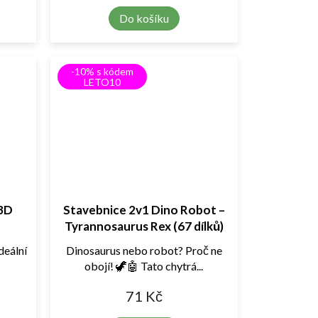
Do košíku
-10% s kódem
LETO10
 3D
Stavebnice 2v1 Dino Robot –
Tyrannosaurus Rex (67 dílků)
deální
Dinosaurus nebo robot? Proč ne
obojí! 🦖🤖 Tato chytrá...
71 Kč