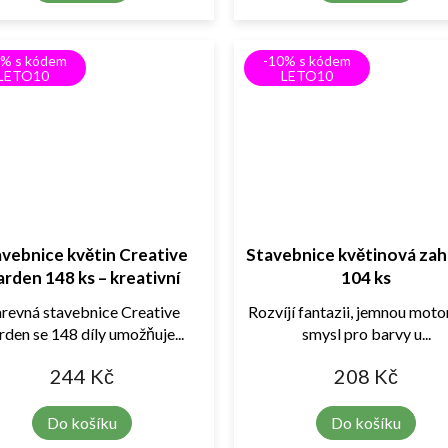
0% s kódem
-10% s kódem
LETO10
LETO10
vebnice květin Creative
Stavebnice květinová zah
rden 148 ks – kreativní
104 ks
zahrada
revná stavebnice Creative
Rozvíjí fantazii, jemnou moto
den se 148 díly umožňuje...
smysl pro barvy u...
244 Kč
208 Kč
Do košíku
Do košíku