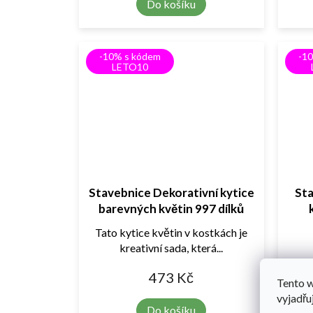
Do košíku
-10% s kódem
-1
LETO10
Stavebnice Dekorativní kytice
Sta
barevných květin 997 dílků
Tato kytice květin v kostkách je
kreativní sada, která...
473 Kč
Tento 
vyjadřu
Do košíku