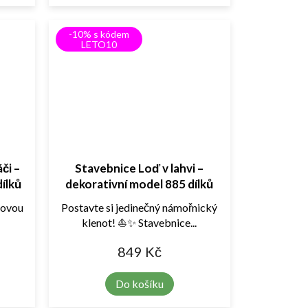
-10% s kódem
LETO10
či –
Stavebnice Loď v lahvi –
ílků
dekorativní model 885 dílků
novou
Postavte si jedinečný námořnický
klenot! ⛵✨ Stavebnice...
849 Kč
Do košíku