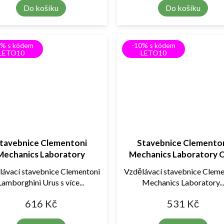
Do košíku
Do košíku
0% s kódem
-10% s kódem
LETO10
LETO10
tavebnice Clementoni
Stavebnice Clemento
Mechanics Laboratory
Mechanics Laboratory 
orghini Urus 50246 – SUV
Road Car 50918
lávací stavebnice Clementoni
Vzdělávací stavebnice Cleme
model
Lamborghini Urus s více...
Mechanics Laboratory..
616 Kč
531 Kč