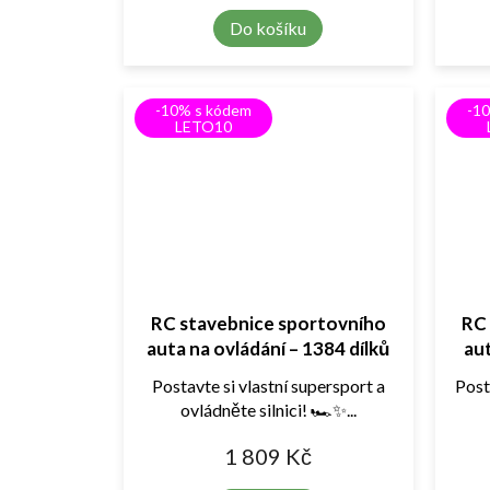
Do košíku
-10% s kódem
-1
LETO10
RC stavebnice sportovního
RC
auta na ovládání – 1384 dílků
aut
Postavte si vlastní supersport a
Post
ovládněte silnici! 🏎️✨...
1 809 Kč