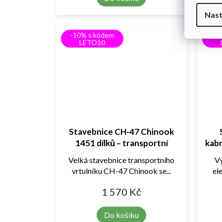
Nast
-10% s kódem
-1
LETO10
Stavebnice CH-47 Chinook
1451 dílků – transportní
kabr
vrtulník, velký model 79 cm
Velká stavebnice transportního
Vy
vrtulníku CH-47 Chinook se...
el
1 570 Kč
Do košíku