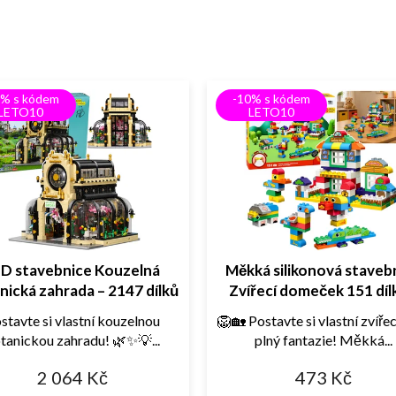
0% s kódem
-10% s kódem
LETO10
LETO10
D stavebnice Kouzelná
Měkká silikonová staveb
nická zahrada – 2147 dílků
Zvířecí domeček 151 díl
senzorická stavebnice pro
stavte si vlastní kouzelnou
🦁🏡 Postavte si vlastní zvířec
tanickou zahradu! 🌿✨💡...
plný fantazie! Měkká...
2 064 Kč
473 Kč