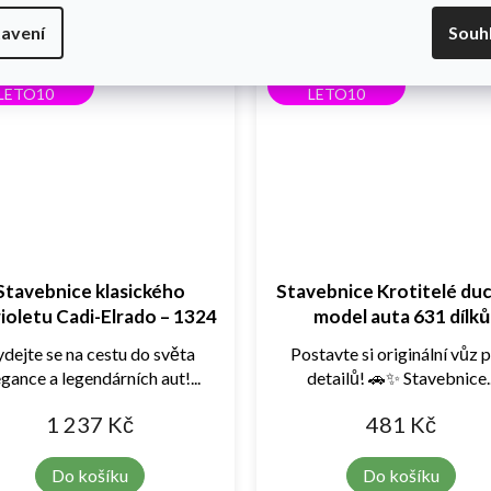
avení
Souh
0% s kódem
-10% s kódem
LETO10
LETO10
Stavebnice klasického
Stavebnice Krotitelé du
ioletu Cadi-Elrado – 1324
model auta 631 dílků
dílků
dejte se na cestu do světa
Postavte si originální vůz 
egance a legendárních aut!...
detailů! 🚗✨ Stavebnice..
1 237 Kč
481 Kč
Do košíku
Do košíku