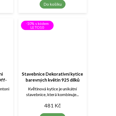
Do košíku
-10% s kódem
LETO10
ni
Stavebnice Dekorativní kytice
Off-
barevných květin 925 dílků
ntoni
Květinová kytice je unikátní
.
stavebnice, která kombinuje...
481 Kč