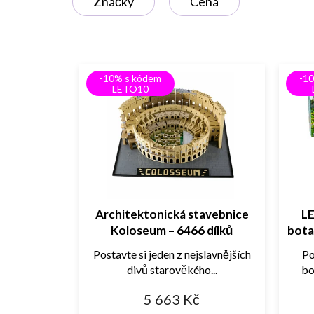
Značky
Cena
s
p
r
o
d
-10% s kódem
-1
u
LETO10
k
t
ů
Architektonická stavebnice
LE
Koloseum – 6466 dílků
bota
Postavte si jeden z nejslavnějších
Po
divů starověkého...
bo
5 663 Kč