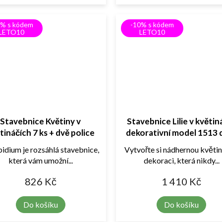
0% s kódem
-10% s kódem
LETO10
LETO10
Stavebnice Květiny v
Stavebnice Lilie v květiná
tináčích 7 ks + dvě police
dekorativní model 1513 d
1446ks
dium je rozsáhlá stavebnice,
Vytvořte si nádhernou květi
která vám umožní...
dekoraci, která nikdy...
826 Kč
1 410 Kč
Do košíku
Do košíku