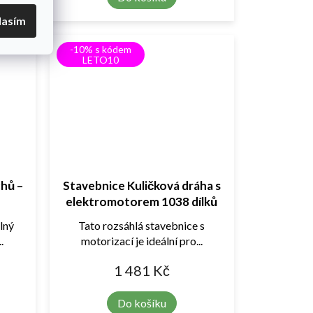
lasím
-10% s kódem
LETO10
chů –
Stavebnice Kuličková dráha s
elektromotorem 1038 dílků
plný
Tato rozsáhlá stavebnice s
.
motorizací je ideální pro...
1 481 Kč
Do košíku