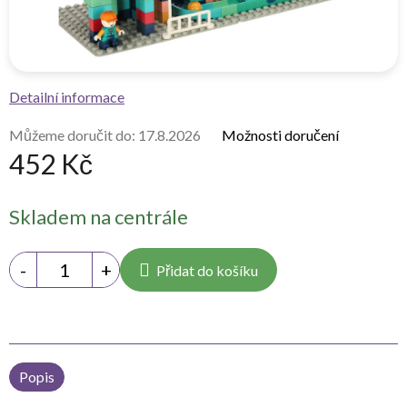
Detailní informace
Můžeme doručit do:
17.8.2026
Možnosti doručení
452 Kč
Měrná
Skladem na centrále
cena:
Přidat do košíku
Popis