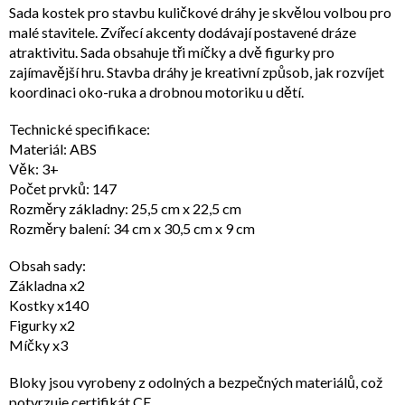
Sada kostek pro stavbu kuličkové dráhy je skvělou volbou pro
malé stavitele. Zvířecí akcenty dodávají postavené dráze
atraktivitu. Sada obsahuje tři míčky a dvě figurky pro
zajímavější hru. Stavba dráhy je kreativní způsob, jak rozvíjet
koordinaci oko-ruka a drobnou motoriku u dětí.
Technické specifikace:
Materiál: ABS
Věk: 3+
Počet prvků: 147
Rozměry základny: 25,5 cm x 22,5 cm
Rozměry balení: 34 cm x 30,5 cm x 9 cm
Obsah sady:
Základna x2
Kostky x140
Figurky x2
Míčky x3
Bloky jsou vyrobeny z odolných a bezpečných materiálů, což
potvrzuje certifikát CE.