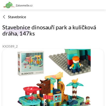
Přejít
na
obsah
Stavebnice
Stavebnice dinosauří park a kuličková
dráha, 147ks
KX3589_2