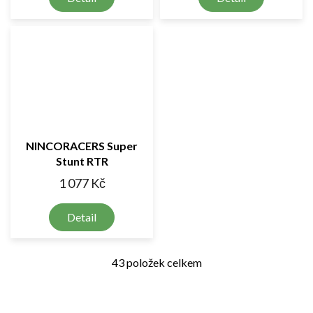
NINCORACERS Super
Stunt RTR
1 077 Kč
Detail
43
položek celkem
O
v
l
á