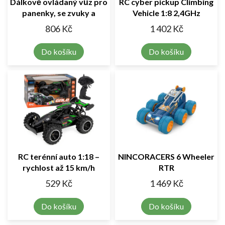
Dálkově ovládaný vůz pro
RC cyber pickup Climbing
panenky, se zvuky a
Vehicle 1:8 2,4GHz
světly - růžový
806 Kč
1 402 Kč
Do košíku
Do košíku
RC terénní auto 1:18 –
NINCORACERS 6 Wheeler
rychlost až 15 km/h
RTR
529 Kč
1 469 Kč
Do košíku
Do košíku