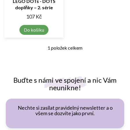
LEGO DOTs - DOTS
doplňky – 2. série
107 Kč
Do košíku
1
položek celkem
O
v
l
á
d
a
Buďte s námi ve spojení a nic Vám
c
neunikne!
í
p
r
v
Nechte si zasílat pravidelný newsletter a o
k
všem se dozvíte jako první.
y
v
ý