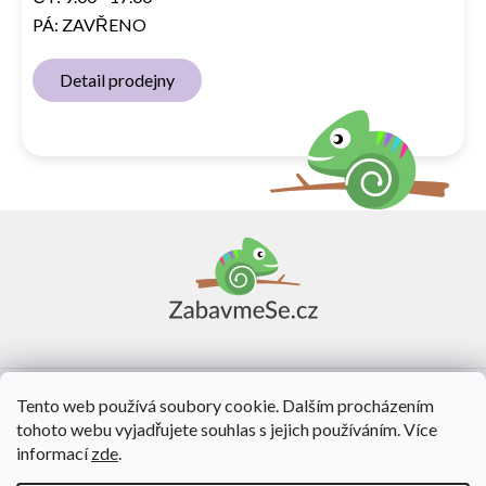
PÁ: ZAVŘENO
Detail prodejny
Z
á
p
a
t
í
Vše o nákupu
Tento web používá soubory cookie. Dalším procházením
tohoto webu vyjadřujete souhlas s jejich používáním. Více
O nás
informací
zde
.
Kontakt