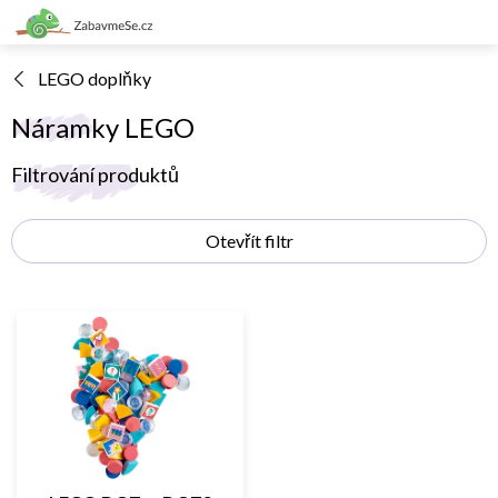
Přejít
na
obsah
LEGO doplňky
Náramky LEGO
V
Filtrování produktů
ý
p
Otevřít filtr
i
s
p
r
o
d
u
k
t
ů