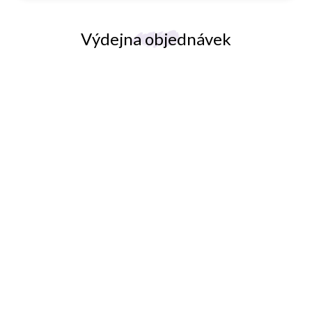
p
i
s
Výdejna objednávek
u