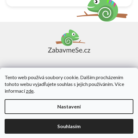
Z
á
p
a
t
í
Vše o nákupu
Tento web používá soubory cookie. Dalším procházením
tohoto webu vyjadřujete souhlas s jejich používáním. Více
O nás
informací
zde
.
Kontakt
Nastavení
Vytvořil Shoptet
Souhlasím
Copyright 2026
ZabavmeSe.cz
. Všechna práva vyhrazena.