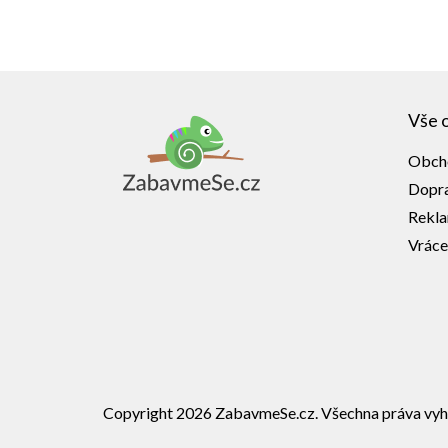
Z
á
Vše 
p
a
Obch
t
í
Dopra
Rekl
Vráce
Copyright 2026
ZabavmeSe.cz
. Všechna práva vyh