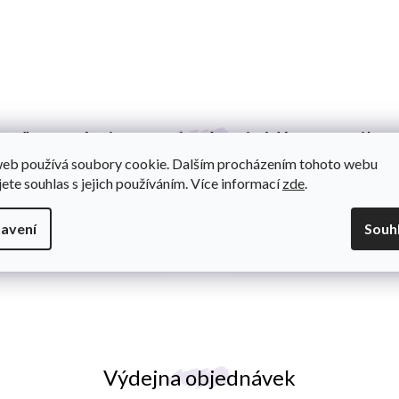
O
v
l
uďte s námi ve spojení a nic Vám neunikn
á
d
web používá soubory cookie. Dalším procházením tohoto webu
a
jete souhlas s jejich používáním. Více informací
zde
.
c
a o všem se dozvíte jako
í
p
avení
Souh
r
v
k
y
v
ý
p
i
s
Výdejna objednávek
u