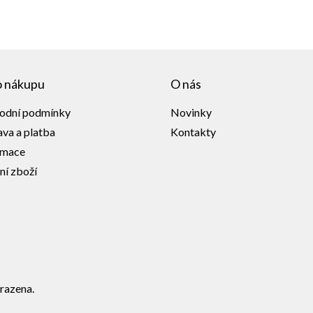
o nákupu
O nás
odní podmínky
Novinky
va a platba
Kontakty
amace
ní zboží
razena.