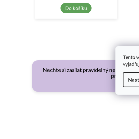
Do košíku
B
Tento 
vyjadřu
Nechte si zasílat pravidelný newsletter 
první.
Nast