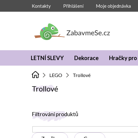
Přejít
Kontakty
Přihlášení
Moje objednávka
na
obsah
LETNÍ SLEVY
Dekorace
Hračky pro 
LEGO
Trollové
Trollové
V
Filtrování produktů
ý
p
i