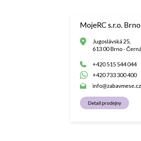
MojeRC s.r.o. Brno
Jugoslávská 25,
613 00 Brno - Černá
+420 515 544 044
+420 733 300 400
info@zabavmese.cz
Detail prodejny