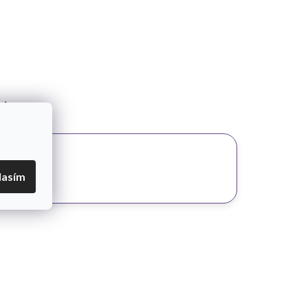
e!
lasím