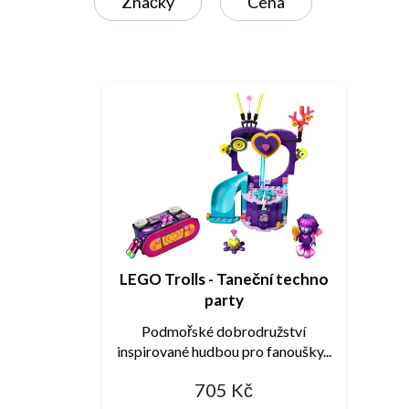
Značky
Cena
s
p
r
o
d
u
k
t
ů
LEGO Trolls - Taneční techno
party
Podmořské dobrodružství
inspirované hudbou pro fanoušky...
705 Kč