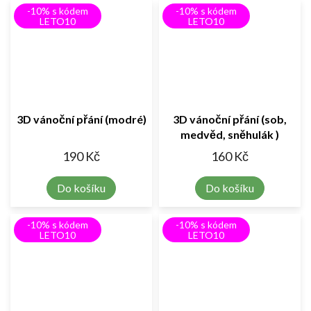
-10% s kódem
-10% s kódem
LETO10
LETO10
3D vánoční přání (modré)
3D vánoční přání (sob,
medvěd, sněhulák )
190 Kč
160 Kč
Do košíku
Do košíku
-10% s kódem
-10% s kódem
LETO10
LETO10