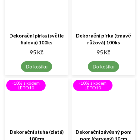
Dekorační pírka (světle
Dekorační pírka (tmavě
fialová) 100ks
růžová) 100ks
95 Kč
95 Kč
Do košíku
Do košíku
-10% s kódem
-10% s kódem
LETO10
LETO10
Dekorační stuha (zlatá)
Dekorační závěsný pom
180cm
pom (červený) 10cm