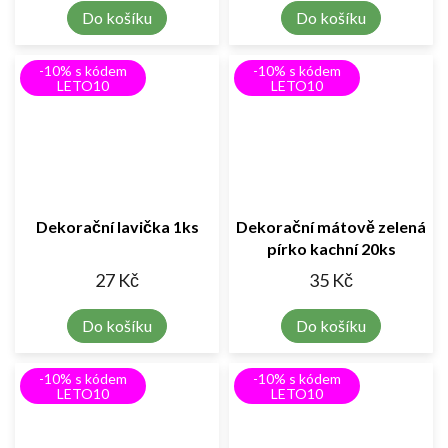
Do košíku
Do košíku
-10% s kódem
-10% s kódem
LETO10
LETO10
Dekorační lavička 1ks
Dekorační mátově zelená
pírko kachní 20ks
27 Kč
35 Kč
Do košíku
Do košíku
-10% s kódem
-10% s kódem
LETO10
LETO10