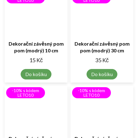
LETO10
LETO10
Dekorační závěsný pom
Dekorační závěsný pom
pom (modrý) 10 cm
pom (modrý) 30 cm
15 Kč
35 Kč
Do košíku
Do košíku
-10% s kódem
-10% s kódem
LETO10
LETO10