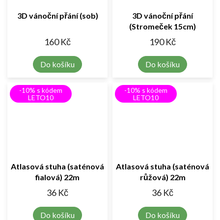
3D vánoční přání (sob)
3D vánoční přání
(Stromeček 15cm)
160 Kč
190 Kč
Do košíku
Do košíku
-10% s kódem
-10% s kódem
LETO10
LETO10
Atlasová stuha (saténová
Atlasová stuha (saténová
fialová) 22m
růžová) 22m
36 Kč
36 Kč
Do košíku
Do košíku