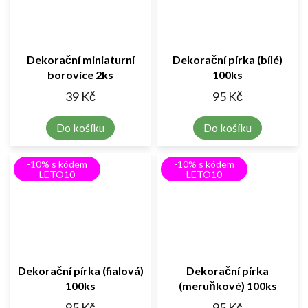
Dekorační miniaturní
Dekorační pírka (bílé)
borovice 2ks
100ks
39 Kč
95 Kč
Do košíku
Do košíku
-10% s kódem
-10% s kódem
LETO10
LETO10
Dekorační pírka (fialová)
Dekorační pírka
100ks
(meruňkové) 100ks
95 Kč
95 Kč