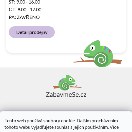
ST: 9.00 - 16.00
ČT: 9.00 - 17.00
PÁ: ZAVŘENO
Detail prodejny
Z
á
p
a
t
í
Vše o nákupu
Tento web používá soubory cookie. Dalším procházením
tohoto webu vyjadřujete souhlas s jejich používáním. Více
O nás