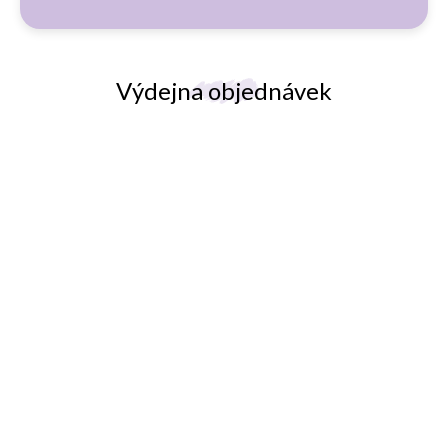
i
s
u
Výdejna objednávek