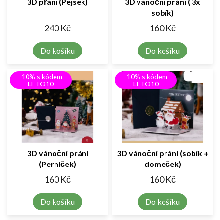
3D přání (Pejsek)
3D vánoční prání ( 3x
sobík)
240 Kč
160 Kč
Do košíku
Do košíku
-10% s kódem
-10% s kódem
LETO10
LETO10
3D vánoční prání
3D vánoční prání (sobík +
(Perníček)
domeček)
160 Kč
160 Kč
Do košíku
Do košíku