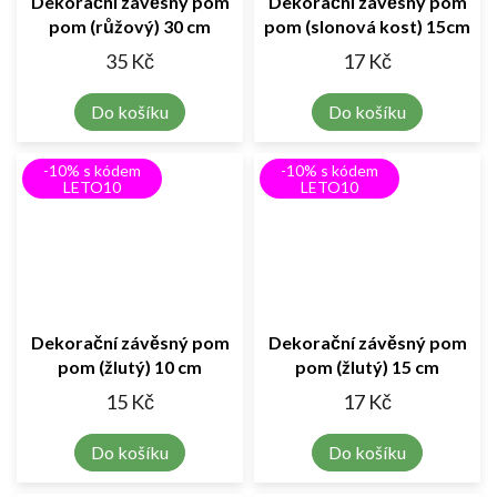
Dekorační závěsný pom
Dekorační závěsný pom
pom (růžový) 30 cm
pom (slonová kost) 15cm
35 Kč
17 Kč
Do košíku
Do košíku
-10% s kódem
-10% s kódem
LETO10
LETO10
Dekorační závěsný pom
Dekorační závěsný pom
pom (žlutý) 10 cm
pom (žlutý) 15 cm
15 Kč
17 Kč
Do košíku
Do košíku