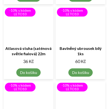
-10% s kódem
-10% s kódem
LETO10
LETO10
Atlasová stuha (saténová
Bavlněný ubrousek bílý
světle fialová) 22m
1ks
36 Kč
60 Kč
Do košíku
Do košíku
-10% s kódem
-10% s kódem
LETO10
LETO10