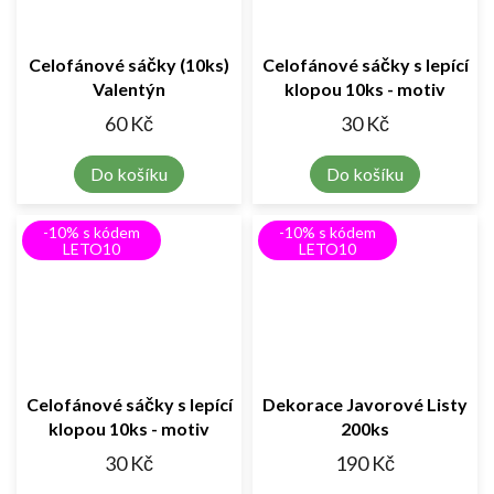
Celofánové sáčky (10ks)
Celofánové sáčky s lepící
Valentýn
klopou 10ks - motiv
srdíček červených a
60 Kč
30 Kč
růžových - transparentní
10x10 cm
Do košíku
Do košíku
-10% s kódem
-10% s kódem
LETO10
LETO10
Celofánové sáčky s lepící
Dekorace Javorové Listy
klopou 10ks - motiv
200ks
srdíček růžových -
30 Kč
190 Kč
transparentní 10x10cm