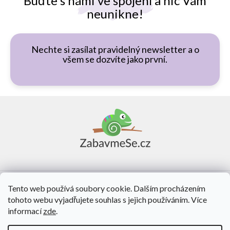
Buďte s námi ve spojení a nic Vám
neunikne!
Nechte si zasílat pravidelný newsletter a o
všem se dozvíte jako první.
Z
á
p
a
t
í
Vše o nákupu
Tento web používá soubory cookie. Dalším procházením
tohoto webu vyjadřujete souhlas s jejich používáním. Více
O nás
informací
zde
.
Kontakt