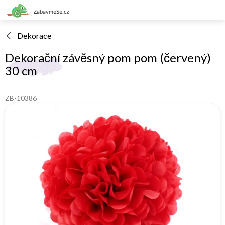
Přejít
na
obsah
Dekorace
Dekorační závěsný pom pom (červený)
30 cm
ZB-10386