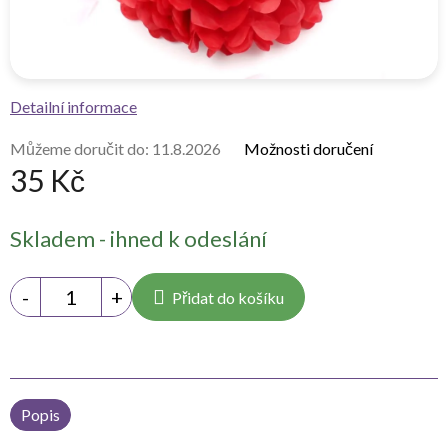
Detailní informace
Můžeme doručit do:
11.8.2026
Možnosti doručení
35 Kč
Měrná
Skladem - ihned k odeslání
cena:
Přidat do košíku
Popis