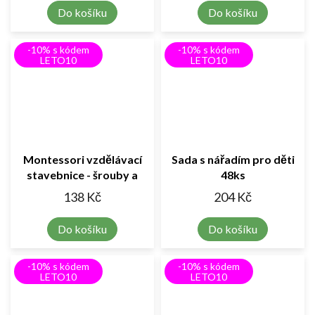
Do košíku
Do košíku
-10% s kódem
-10% s kódem
LETO10
LETO10
Montessori vzdělávací
Sada s nářadím pro děti
stavebnice - šrouby a
48ks
matice 30 ks
138 Kč
204 Kč
Do košíku
Do košíku
-10% s kódem
-10% s kódem
LETO10
LETO10