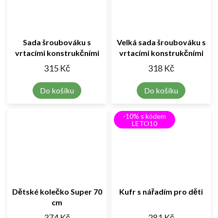
Sada šroubováku s
Velká sada šroubováku s
vrtacími konstrukčními
vrtacími konstrukčními
bloky 237ks
bloky 261 ks
315 Kč
318 Kč
Do košíku
Do košíku
-10% s kódem
LETO10
Dětské kolečko Super 70
Kufr s nářadím pro děti
cm
374 Kč
281 Kč