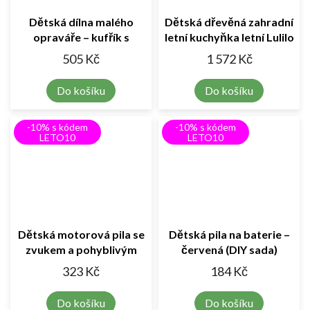
Dětská dílna malého
Dětská dřevěná zahradní
opraváře – kufřík s
letní kuchyňka letní Lulilo
nářadím 65 dílů
Sableto příslušenství,
505 Kč
1 572 Kč
110,5cm
Do košíku
Do košíku
-10% s kódem
-10% s kódem
LETO10
LETO10
Dětská motorová pila se
Dětská pila na baterie –
zvukem a pohyblivým
červená (DIY sada)
řetězem
323 Kč
184 Kč
Do košíku
Do košíku