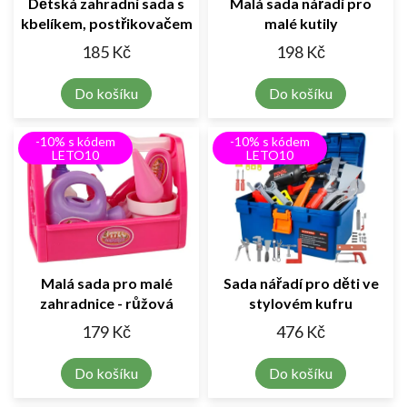
Dětská zahradní sada s
Malá sada nářadí pro
kbelíkem, postřikovačem
malé kutily
a lopatkou
185 Kč
198 Kč
Do košíku
Do košíku
-10% s kódem
-10% s kódem
LETO10
LETO10
Malá sada pro malé
Sada nářadí pro děti ve
zahradnice - růžová
stylovém kufru
179 Kč
476 Kč
Do košíku
Do košíku