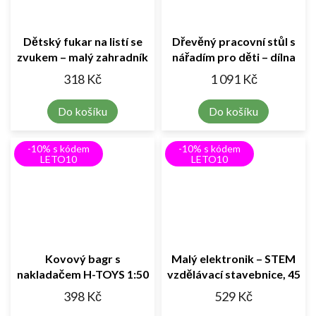
Dětský fukar na listí se
Dřevěný pracovní stůl s
zvukem – malý zahradník
nářadím pro děti – dílna
v akci!
malého kutila
318 Kč
1 091 Kč
Do košíku
Do košíku
-10% s kódem
-10% s kódem
LETO10
LETO10
Kovový bagr s
Malý elektronik – STEM
nakladačem H-TOYS 1:50
vzdělávací stavebnice, 45
– stavební stroj s
dílků, 12 karet
398 Kč
529 Kč
pohyblivou lopatou