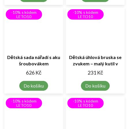
-10% s kódem
-10% s kódem
LETO10
LETO10
Dětská sada nářadí s aku
Dětská úhlová bruska se
šroubovákem
zvukem – malý kutil v
akci!
626 Kč
231 Kč
Do košíku
Do košíku
-10% s kódem
-10% s kódem
LETO10
LETO10