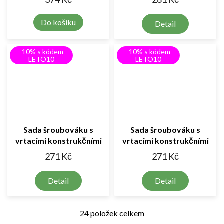
Do košíku
Detail
-10% s kódem
-10% s kódem
LETO10
LETO10
Sada šroubováku s
Sada šroubováku s
vrtacími konstrukčními
vrtacími konstrukčními
bloky 151 ks
bloky 258ks
271 Kč
271 Kč
Detail
Detail
24
položek celkem
O