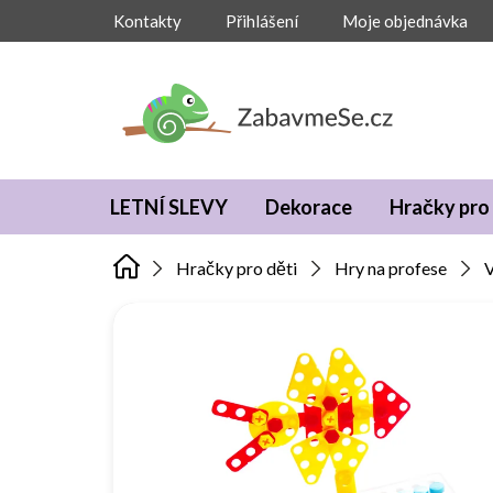
Přejít
Kontakty
Přihlášení
Moje objednávka
na
obsah
LETNÍ SLEVY
Dekorace
Hračky pro 
Hračky pro děti
Hry na profese
V