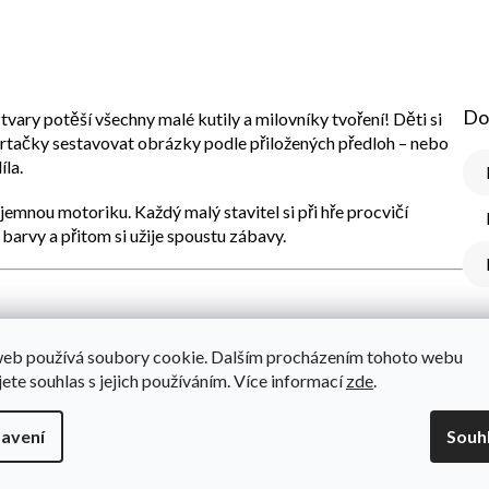
Do
 tvary
potěší všechny malé kutily a milovníky tvoření! Děti si
vrtačky
sestavovat obrázky podle přiložených předloh – nebo
íla.
 i jemnou motoriku
. Každý malý stavitel si při hře procvičí
 barvy a přitom si užije spoustu zábavy.
web používá soubory cookie. Dalším procházením tohoto webu
jete souhlas s jejich používáním. Více informací
zde
.
tí balení)
avení
Souh