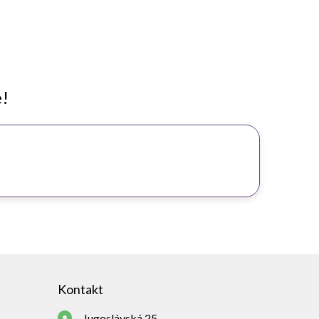
e!
Kontakt
Jugoslávská 25,