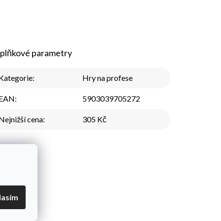
plňkové parametry
Kategorie
:
Hry na profese
EAN
:
5903039705272
Nejnižší cena
:
305 Kč
lasím