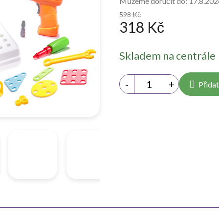
Můžeme doručit do:
17.8.202
598 Kč
318 Kč
Měrná
Skladem na centrále
cena:
Přidat