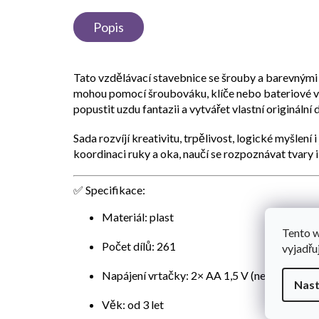
Popis
Tato
vzdělávací stavebnice se šrouby a barevnými
mohou pomocí šroubováku, klíče nebo
bateriové 
popustit uzdu fantazii a vytvářet vlastní originální d
Sada rozvíjí
kreativitu, trpělivost, logické myšlení
koordinaci ruky a oka, naučí se rozpoznávat tvary i
✅ Specifikace:
Materiál: plast
Tento 
Počet dílů:
261
vyjadřu
Napájení vrtačky: 2× AA 1,5 V (nejsou součás
Nast
Věk: od 3 let