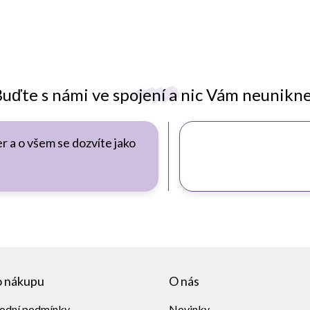
uďte s námi ve spojení a nic Vám neunikn
r a o všem se dozvíte jako
o nákupu
O nás
odní podmínky
Novinky