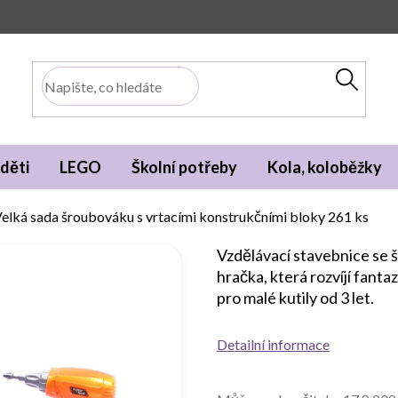
děti
LEGO
Školní potřeby
Kola, koloběžky
elká sada šroubováku s vrtacími konstrukčními bloky 261 ks
Vzdělávací stavebnice se š
hračka, která rozvíjí fantaz
pro malé kutily od 3 let.
Detailní informace