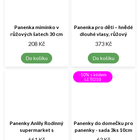
Panenka miminko v
Panenka pro děti – hnědé
růžových šatech 30 cm
dlouhé vlasy, růžový
outfit
208 Kč
373 Kč
Do košíku
Do košíku
-10% s kódem
LETO10
Panenky Anlily Rodinný
Panenky do domečku pro
supermarket s
panenky - sada 3ks 10cm
příslušenstvím 30cm
661 Kč
63 Kč