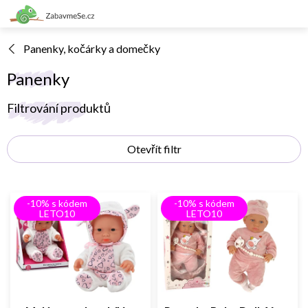
Přejít
na
obsah
Panenky, kočárky a domečky
Panenky
V
Filtrování produktů
ý
p
Otevřít filtr
i
s
p
r
-10% s kódem
-10% s kódem
o
LETO10
LETO10
d
u
k
t
ů