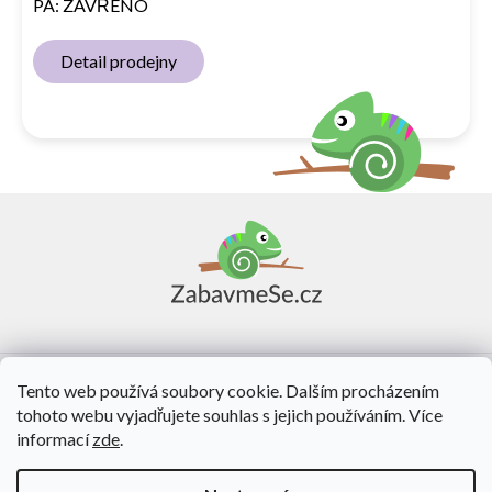
PÁ: ZAVŘENO
Detail prodejny
Z
á
p
a
t
í
Vše o nákupu
Tento web používá soubory cookie. Dalším procházením
tohoto webu vyjadřujete souhlas s jejich používáním. Více
O nás
informací
zde
.
Kontakt