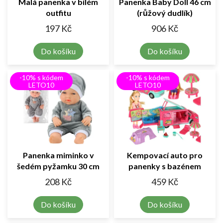
Malá panenka v bílém
Panenka Baby Doll 46 cm
outfitu
(růžový dudlík)
197 Kč
906 Kč
Do košíku
Do košíku
-10% s kódem
-10% s kódem
LETO10
LETO10
Panenka miminko v
Kempovací auto pro
šedém pyžamku 30 cm
panenky s bazénem
208 Kč
459 Kč
Do košíku
Do košíku