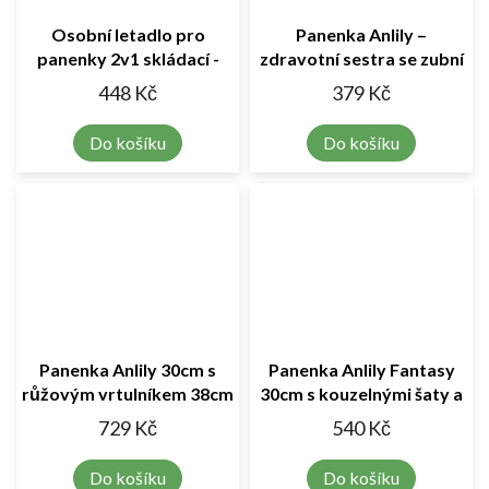
Osobní letadlo pro
Panenka Anlily –
panenky 2v1 skládací -
zdravotní sestra se zubní
růžové
ordinací 30cm
448 Kč
379 Kč
Do košíku
Do košíku
Panenka Anlily 30cm s
Panenka Anlily Fantasy
růžovým vrtulníkem 38cm
30cm s kouzelnými šaty a
doplňky
729 Kč
540 Kč
Do košíku
Do košíku