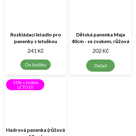
Rozkládací letadlo pro
Dětská panenka Maja
panenky s letuškou
40cm - se zvukem, růžová
241 Kč
202 Kč
Do košíku
Detail
-10% s kódem
LETO10
Hadrová panenka (růžová