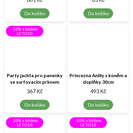
Do košíku
Do košíku
-10% s kódem
LETO10
Party jachta pro panenky
Princezna Anlily s koněm a
se surfovacím prknem
doplňky 30cm
367 Kč
493 Kč
Do košíku
Do košíku
-10% s kódem
-10% s kódem
LETO10
LETO10