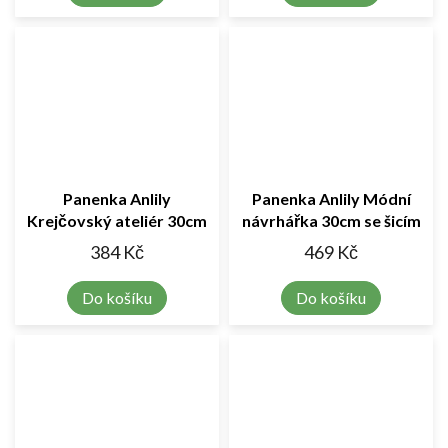
Panenka Anlily
Panenka Anlily Módní
Krejčovský ateliér 30cm
návrhářka 30cm se šicím
se šicím strojem a
strojem a doplňky
384 Kč
469 Kč
módními doplňky
Do košíku
Do košíku