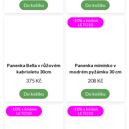
Do košíku
Do košíku
-10% s kódem
LETO10
Panenka Bella v růžovém
Panenka miminko v
kabrioletu 30cm
modrém pyžámku 30 cm
375 Kč
208 Kč
Do košíku
Do košíku
-10% s kódem
-10% s kódem
LETO10
LETO10