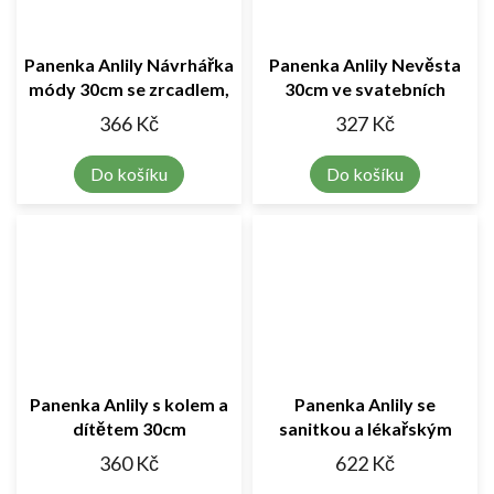
Panenka Anlily Návrhářka
Panenka Anlily Nevěsta
módy 30cm se zrcadlem,
30cm ve svatebních
krejčovskou pannou a
šatech se závojem
366 Kč
327 Kč
doplňky
Do košíku
Do košíku
Panenka Anlily s kolem a
Panenka Anlily se
dítětem 30cm
sanitkou a lékařským
vybavením 30cm
360 Kč
622 Kč