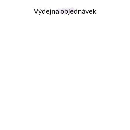
i
s
Výdejna objednávek
u