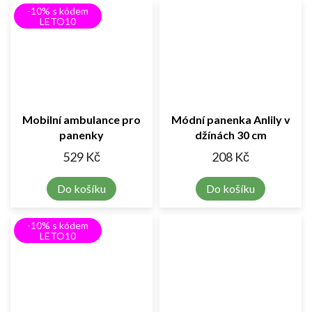
-10% s kódem
LETO10
Mobilní ambulance pro
Módní panenka Anlily v
panenky
džínách 30 cm
529 Kč
208 Kč
Do košíku
Do košíku
-10% s kódem
LETO10