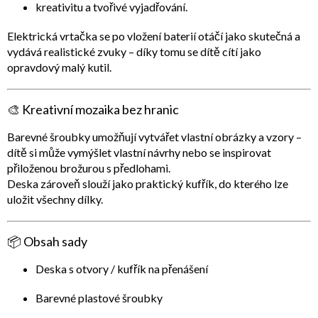
kreativitu a tvořivé vyjadřování.
Elektrická vrtačka se po vložení baterií
otáčí jako skutečná
a
vydává realistické zvuky – díky tomu se dítě cítí jako
opravdový malý kutil.
🎨
Kreativní mozaika bez hranic
Barevné šroubky umožňují vytvářet
vlastní obrázky a vzory
–
dítě si může vymýšlet vlastní návrhy nebo se inspirovat
přiloženou brožurou s předlohami.
Deska zároveň slouží jako
praktický kufřík
, do kterého lze
uložit všechny dílky.
📦
Obsah sady
Deska s otvory / kufřík na přenášení
Barevné plastové šroubky