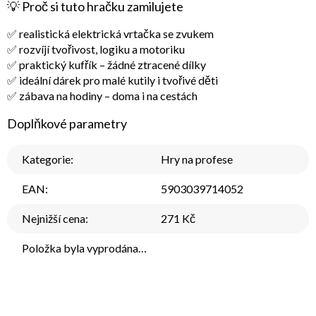
💡
Proč si tuto hračku zamilujete
✅ realistická elektrická vrtačka se zvukem
✅ rozvíjí tvořivost, logiku a motoriku
✅ praktický kufřík – žádné ztracené dílky
✅ ideální dárek pro malé kutily i tvořivé děti
✅ zábava na hodiny – doma i na cestách
Doplňkové parametry
Kategorie
:
Hry na profese
EAN
:
5903039714052
Nejnižší cena
:
271 Kč
Položka byla vyprodána…