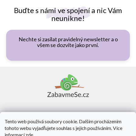
Buďte s námi ve spojení a nic Vám
neunikne!
Nechte si zasílat pravidelný newsletter a o
všem se dozvíte jako první.
Z
á
p
a
t
í
Vše o nákupu
Tento web používá soubory cookie. Dalším procházením
tohoto webu vyjadřujete souhlas s jejich používáním. Více
O nás
informací
zde
.