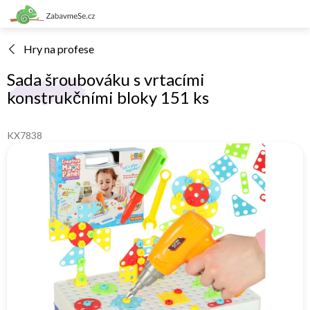
Přejít
na
obsah
Hry na profese
Sada šroubováku s vrtacími
konstrukčními bloky 151 ks
KX7838