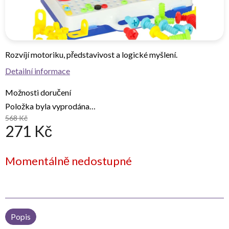
Rozvíjí motoriku, představivost a logické myšlení.
Detailní informace
Možnosti doručení
Položka byla vyprodána…
568 Kč
271 Kč
Měrná
Momentálně nedostupné
cena:
Popis