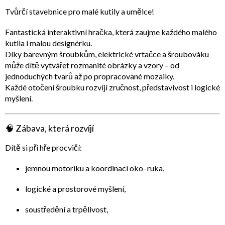
Tvůrčí stavebnice pro malé kutily a umělce!
Fantastická
interaktivní hračka
, která zaujme každého malého
kutila i malou designérku.
Díky barevným šroubkům, elektrické vrtačce a šroubováku
může dítě vytvářet rozmanité obrázky a vzory – od
jednoduchých tvarů až po propracované mozaiky.
Každé otočení šroubku rozvíjí zručnost, představivost i logické
myšlení.
🧠
Zábava, která rozvíjí
Dítě si při hře procvičí:
jemnou motoriku a koordinaci oko–ruka,
logické a prostorové myšlení,
soustředění a trpělivost,