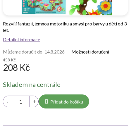
Rozvíjí fantazii, jemnou motoriku a smysl pro barvy u dětí od 3
let.
Detailní informace
Můžeme doručit do:
14.8.2026
Možnosti doručení
458 Kč
208 Kč
Měrná
Skladem na centrále
cena:
Přidat do košíku