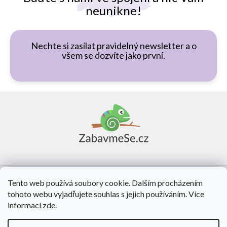
neunikne!
Nechte si zasílat pravidelný newsletter a o
všem se dozvíte jako první.
Z
á
p
a
t
í
Vše o nákupu
Tento web používá soubory cookie. Dalším procházením
tohoto webu vyjadřujete souhlas s jejich používáním. Více
O nás
informací
zde
.
Kontakt