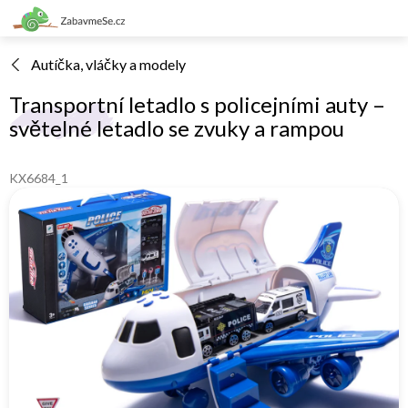
Přejít
na
obsah
Autíčka, vláčky a modely
Transportní letadlo s policejními auty –
světelné letadlo se zvuky a rampou
KX6684_1