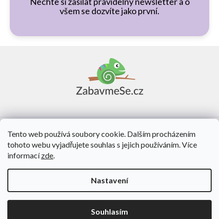
Nechte si zasílat pravidelný newsletter a o
všem se dozvíte jako první.
Z
á
p
a
t
í
Vše o nákupu
Tento web používá soubory cookie. Dalším procházením
tohoto webu vyjadřujete souhlas s jejich používáním. Více
O nás
informací
zde
.
Kontakt
Nastavení
Vytvořil Shoptet
Souhlasím