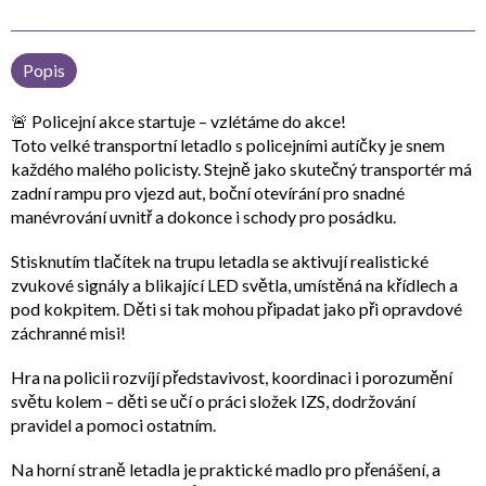
Popis
🚨
Policejní akce startuje – vzlétáme do akce!
Toto
velké transportní letadlo s policejními autíčky
je snem
každého malého policisty. Stejně jako skutečný transportér má
zadní rampu pro vjezd aut
,
boční otevírání
pro snadné
manévrování uvnitř a dokonce i
schody pro posádku
.
Stisknutím tlačítek na trupu letadla se aktivují
realistické
zvukové signály a blikající LED světla
, umístěná na křídlech a
pod kokpitem. Děti si tak mohou připadat jako při opravdové
záchranné misi!
Hra na policii rozvíjí
představivost, koordinaci i porozumění
světu kolem
– děti se učí o práci složek IZS, dodržování
pravidel a pomoci ostatním.
Na horní straně letadla je
praktické madlo
pro přenášení, a