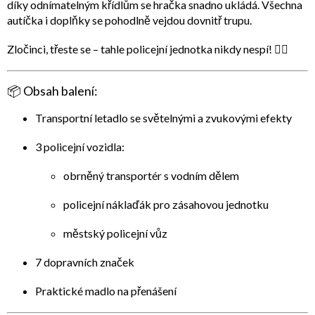
díky
odnímatelným křídlům
se hračka snadno ukládá. Všechna
autíčka i doplňky se pohodlně vejdou dovnitř trupu.
Zločinci, třeste se – tahle policejní jednotka nikdy nespí! 👮‍♂️
📦
Obsah balení:
Transportní letadlo se světelnými a zvukovými efekty
3 policejní vozidla:
obrněný transportér s vodním dělem
policejní náklaďák pro zásahovou jednotku
městský policejní vůz
7 dopravních značek
Praktické madlo na přenášení