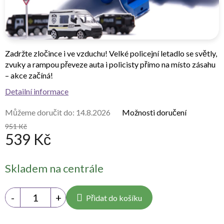
Zadržte zločince i ve vzduchu! Velké policejní letadlo se světly,
zvuky a rampou převeze auta i policisty přímo na místo zásahu
– akce začíná!
Detailní informace
Můžeme doručit do:
14.8.2026
Možnosti doručení
951 Kč
539 Kč
Měrná
Skladem na centrále
cena:
Přidat do košíku