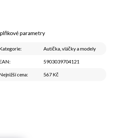
plňkové parametry
Kategorie
:
Autíčka, vláčky a modely
EAN
:
5903039704121
Nejnižší cena
:
567 Kč