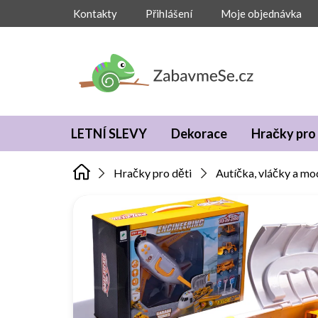
Přejít
Kontakty
Přihlášení
Moje objednávka
na
obsah
LETNÍ SLEVY
Dekorace
Hračky pro 
Hračky pro děti
Autíčka, vláčky a mo