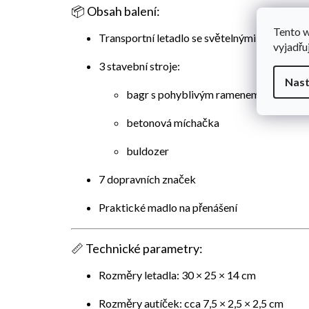
📦
Obsah balení:
Tento 
Transportní letadlo se světelnými a zvukový
vyjadřu
3 stavební stroje:
Nast
bagr s pohyblivým ramenem
betonová míchačka
buldozer
7 dopravních značek
Praktické madlo na přenášení
📏
Technické parametry:
Rozměry letadla: 30 × 25 × 14 cm
Rozměry autíček: cca 7,5 × 2,5 × 2,5 cm