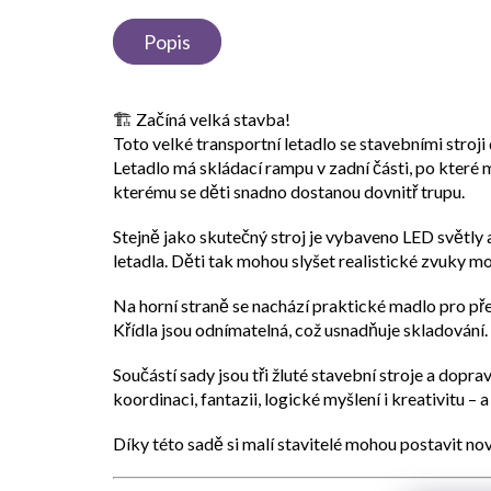
Popis
🏗️
Začíná velká stavba!
Toto
velké transportní letadlo se stavebními stroji
Letadlo má
skládací rampu v zadní části
, po které 
kterému se děti snadno dostanou dovnitř trupu.
Stejně jako skutečný stroj je vybaveno
LED světly 
letadla. Děti tak mohou slyšet realistické zvuky mo
Na horní straně se nachází
praktické madlo pro př
Křídla jsou
odnímatelná
, což usnadňuje skladování.
Součástí sady jsou
tři žluté stavební stroje
a
doprav
koordinaci, fantazii, logické myšlení i kreativitu
– a
Díky této sadě si malí stavitelé mohou postavit
nov