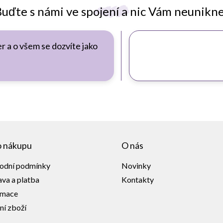
uďte s námi ve spojení a nic Vám neunikn
r a o všem se dozvíte jako
o nákupu
O nás
odní podmínky
Novinky
va a platba
Kontakty
amace
ní zboží