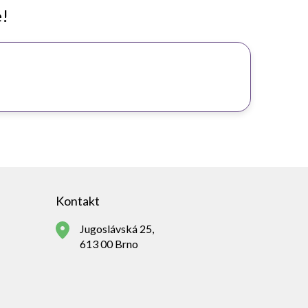
e!
Kontakt
Jugoslávská 25,
613 00 Brno