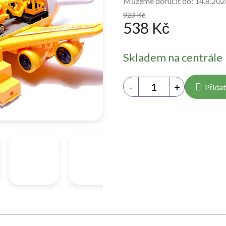
Můžeme doručit do:
14.8.202
923 Kč
538 Kč
Měrná
Skladem na centrále
cena:
Přidat