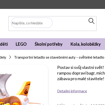
děti
LEGO
Školní potřeby
Kola, koloběžky
dely
Transportní letadlo se stavebními auty – světelné letadl
Postav si svůj vlastní svět!
rampou dopraví bagr, mícha
zábava pro malé stavitele!
Detailní informace