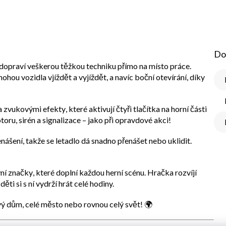
Do
dopraví veškerou těžkou techniku přímo na místo práce.
mohou vozidla vjíždět a vyjíždět, a navíc
boční otevírání
, díky
a zvukovými efekty
, které aktivují čtyři tlačítka na horní části
toru, sirén a signalizace – jako při opravdové akci!
enášení
, takže se letadlo dá snadno přenášet nebo uklidit.
ní značky
, které doplní každou herní scénu. Hračka rozvíjí
 děti si s ní vydrží hrát celé hodiny.
ý dům, celé město nebo rovnou celý svět!
🌍