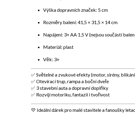
Výška dopravních značek: 5 cm
Rozměry balení: 41,5 × 31,5 × 14 cm
Napájení: 3× AA 1,5 V (nejsou součástí balen
Materiál: plast
Věk: 3+
✅ Světelné a zvukové efekty (motor, sirény, blikání
✅ Otevírací trup, rampa a boční dveře
✅ 3 stavební auta a dopravní doplňky
✅ Rozvíjí motoriku, fantazii i tvořivost
💛
Ideální dárek pro malé stavitele a fanoušky leta