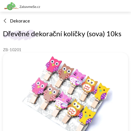
Přejít
na
obsah
Dekorace
Dřevěné dekorační kolíčky (sova) 10ks
ZB-10201