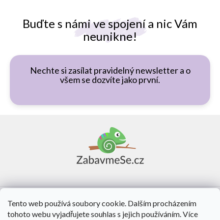
Buďte s námi ve spojení a nic Vám
neunikne!
Nechte si zasílat pravidelný newsletter a o
všem se dozvíte jako první.
Z
á
p
a
t
í
Vše o nákupu
Tento web používá soubory cookie. Dalším procházením
tohoto webu vyjadřujete souhlas s jejich používáním. Více
O nás