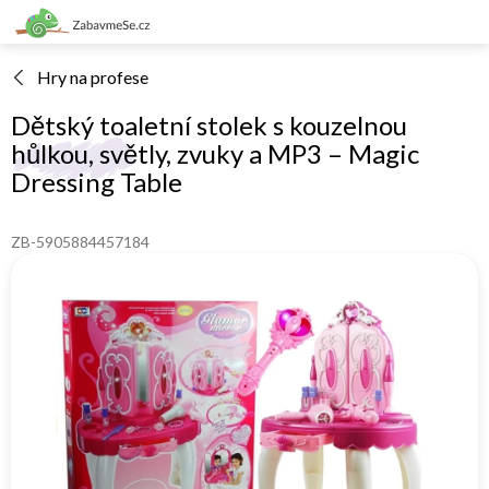
Přejít
na
obsah
Hry na profese
Dětský toaletní stolek s kouzelnou
hůlkou, světly, zvuky a MP3 – Magic
Dressing Table
ZB-5905884457184