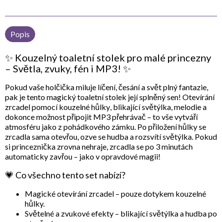
Popis
✨ Kouzelný toaletní stolek pro malé princezny
– Světla, zvuky, fén i MP3! ✨
Pokud vaše holčička miluje líčení, česání a svět plný fantazie,
pak je tento
magický toaletní stolek
její splněný sen! Otevírání
zrcadel pomocí
kouzelné hůlky
, blikající světýlka, melodie a
dokonce možnost připojit MP3 přehrávač – to vše vytváří
atmosféru jako z pohádkového zámku. Po přiložení hůlky se
zrcadla sama otevřou, ozve se hudba a rozsvítí světýlka. Pokud
si princeznička zrovna nehraje, zrcadla se po 3 minutách
automaticky zavřou – jako v opravdové magii!
💗 Co všechno tento set nabízí?
Magické otevírání zrcadel
– pouze dotykem kouzelné
hůlky.
Světelné a zvukové efekty
– blikající světýlka a hudba po