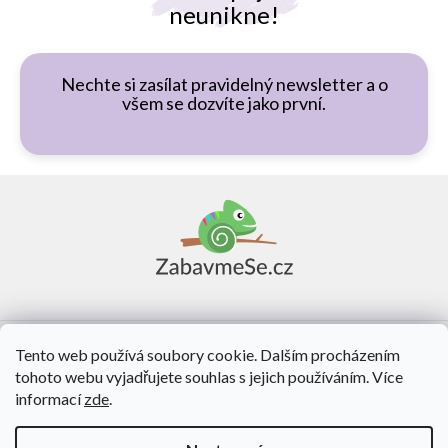
neunikne!
Nechte si zasílat pravidelný newsletter a o
všem se dozvíte jako první.
Z
á
p
a
t
í
Vše o nákupu
Tento web používá soubory cookie. Dalším procházením
tohoto webu vyjadřujete souhlas s jejich používáním. Více
O nás
informací
zde
.
Kontakt