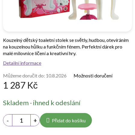
Kouzelný dětský toaletní stolek se světly, hudbou, otevíráním
na kouzelnou hůlku a funkčním fénem. Perfektní dárek pro
malé milovnice líčení a kreativní hry.
Detailní informace
Můžeme doručit do:
10.8.2026
Možnosti doručení
1 287 Kč
Měrná
Skladem - ihned k odeslání
cena:
Přidat do košíku