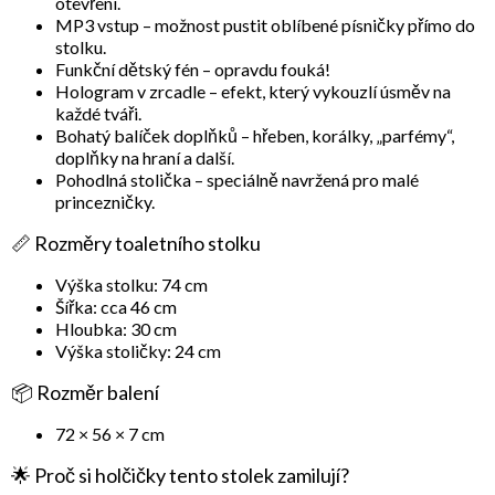
otevření.
MP3 vstup
– možnost pustit oblíbené písničky přímo do
stolku.
Funkční dětský fén
– opravdu fouká!
Hologram v zrcadle
– efekt, který vykouzlí úsměv na
každé tváři.
Bohatý balíček doplňků
– hřeben, korálky, „parfémy“,
doplňky na hraní a další.
Pohodlná stolička
– speciálně navržená pro malé
princezničky.
📏 Rozměry toaletního stolku
Výška stolku: 74 cm
Šířka: cca 46 cm
Hloubka: 30 cm
Výška stoličky: 24 cm
📦 Rozměr balení
72 × 56 × 7 cm
🌟 Proč si holčičky tento stolek zamilují?