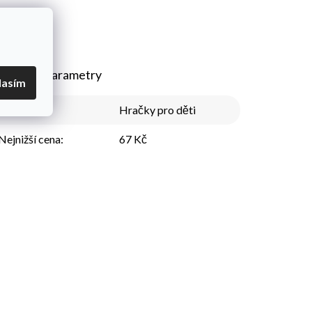
plňkové parametry
lasím
Kategorie
:
Hračky pro děti
Nejnižší cena
:
67 Kč