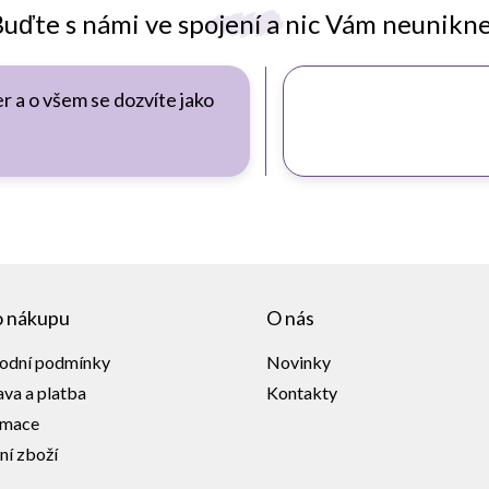
uďte s námi ve spojení a nic Vám neunikn
r a o všem se dozvíte jako
o nákupu
O nás
odní podmínky
Novinky
va a platba
Kontakty
amace
ní zboží