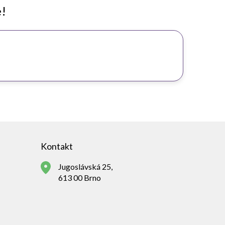
e!
Kontakt
Jugoslávská 25,
613 00 Brno