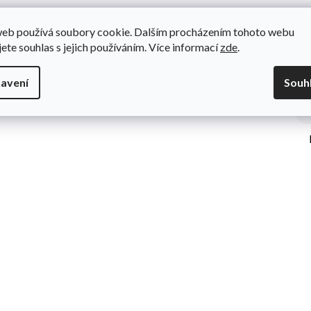
web používá soubory cookie. Dalším procházením tohoto webu
jete souhlas s jejich používáním. Více informací
zde
.
Do
ýlka, ocas a rohy.
avení
Souh