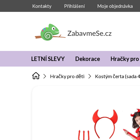
Přejít
Kontakty
Přihlášení
Moje objednávka
na
obsah
LETNÍ SLEVY
Dekorace
Hračky pro 
Hračky pro děti
Kostým čerta (sada 