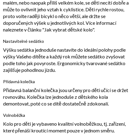
malém, nebo naopak příliš velkém kole, se děti necítí dobře a
může to ovlivnit jeho vztah k cyklistice. Děti rychle rostou,
proto volte raději bicykl o něco větší, ale držte se
doporučených výšek u jednotlivých kol. Více informací
naleznete v článku "Jak vybrat dětské kolo".
Nastavitelné sedátko
Výšku sedátka jednoduše nastavíte do ideální polohy podle
výšky Vašeho dítěte a každý rok můžete sedátko zvyšovat
podle toho jak povyroste. Ergonomicky tvarované sedátko
zajišťuje pohodlnou jízdu.
Přídavná kolečka
Přídavná balanční kolečka jsou určeny pro děti učící se držet
rovnováhu. Kolečka lze jednoduše z dětského kola
demontovat, poté co se dítě dostatečně zdokonalí.
Volnoběžka
Kolo pro děti je vybaveno kvalitní volnoběžkou, tj. zařízení,
které přenáší kroutící moment pouze v jednom směru.