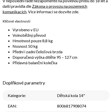
V neposlední řadě nezapomeňte na povinnou přilbu do 18 let a
další pravidla dle
Zákona o provozu na pozemních
komunikacích
. Více informací se dozvíte zde.
Klíčové vlastnosti
Vyrobeno v EU
Volnoběžný převod
Hmotnost pouze 8,8 kg
Nosnost 50 kg
Přední i zadní čelisťová brzda
Doporučená výška dítěte 95 – 127 cm
Přídavná balanční kolečka
Doplňkové parametry
Kategorie
:
Dětská kola 14"
EAN
:
8006817908074