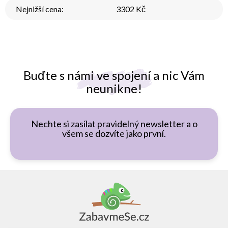
Nejnižší cena
:
3302 Kč
Buďte s námi ve spojení a nic Vám
neunikne!
Nechte si zasílat pravidelný newsletter a o
všem se dozvíte jako první.
Z
á
p
a
t