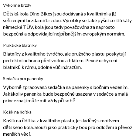
Výkonné brzdy
Dětská kola Dino Bikes jsou dodávaná s kvalitními a již
seřízenými brzdami/brzdou. Výrobky se také pyšní certifikáty
německé TÜV, kola jsou tedy považována za naprosto
bezpečná a odpovídající nejpřísnějším evropským normám.
Praktické blatníky
Blatníky z kvalitního tvrdého, ale pružného plastu, poskytují
perfektní ochranu před vodou a blátem. Pevné uchycení
blatníků k rámu, odolné vůči nárazům.
Sedačka pro panenky
Výborně zpracovaná sedačka na panenky s bočním vedením.
Jakákoliv panenka bude bezpečně usazena v sedačce a malá
princezna ji může mít vždy při sobě.
Košík na řídítka
Košík na řídítka z kvalitního plastu, je sladěný s motivem
dětského kola. Slouží jako praktický box pro odložení a převoz
menších věcí.