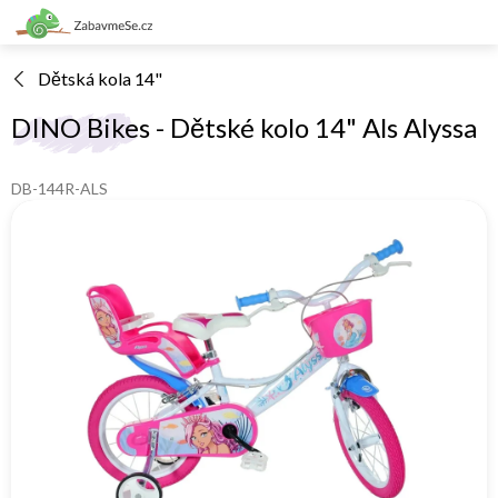
Přejít
na
obsah
Dětská kola 14"
DINO Bikes - Dětské kolo 14" Als Alyssa
DB-144R-ALS