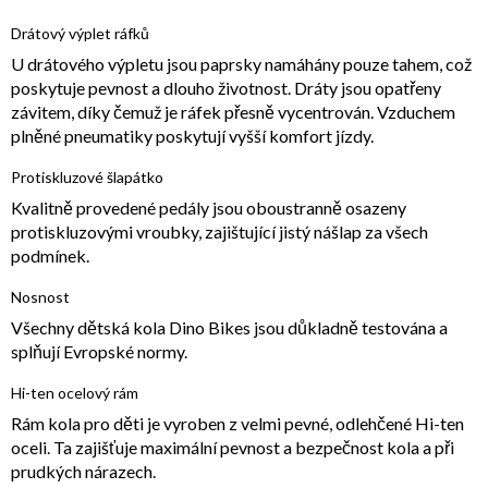
Drátový výplet ráfků
U drátového výpletu jsou paprsky namáhány pouze tahem, což
poskytuje pevnost a dlouho životnost. Dráty jsou opatřeny
závitem, díky čemuž je ráfek přesně vycentrován. Vzduchem
plněné pneumatiky poskytují vyšší komfort jízdy.
Protiskluzové šlapátko
Kvalitně provedené pedály jsou oboustranně osazeny
protiskluzovými vroubky, zajištující jistý nášlap za všech
podmínek.
Nosnost
Všechny dětská kola Dino Bikes jsou důkladně testována a
splňují Evropské normy.
Hi-ten ocelový rám
Rám kola pro děti je vyroben z velmi pevné, odlehčené Hi-ten
oceli. Ta zajišťuje maximální pevnost a bezpečnost kola a při
prudkých nárazech.