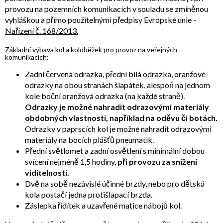
provozu na pozemních komunikacích v souladu se zmíněnou
vyhláškou a přímo použitelnými předpisy Evropské unie -
Nařízení č. 168/2013.
Základní výbava kol a koloběžek pro provoz na veřejných
komunikacích:
Zadní červená odrazka, přední bílá odrazka, oranžové
odrazky na obou stranách šlapátek, alespoň na jednom
kole boční oranžová odrazka (na každé straně).
Odrazky je možné nahradit odrazovými materiály
obdobných vlastností, například na oděvu či botách.
Odrazky v paprscích kol je možné nahradit odrazovými
materiály na bocích plášťů pneumatik.
Přední světlomet a zadní osvětlení s minimální dobou
svícení nejméně 1,5 hodiny,
při provozu za snížení
viditelnosti.
Dvě na sobě nezávislé účinné brzdy, nebo pro dětská
kola postačí jedna protišlapací brzda.
Záslepka řídítek a uzavřené matice nábojů kol.