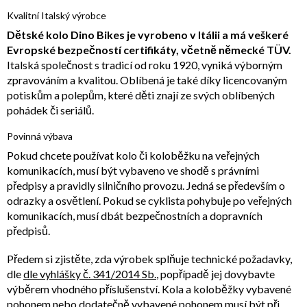
Kvalitní Italský výrobce
Dětské kolo Dino Bikes je vyrobeno v Itálii a má veškeré
Evropské bezpečností certifikáty, včetně německé TÜV.
Italská společnost s tradicí od roku 1920, vyniká výborným
zpravováním a kvalitou. Oblíbená je také díky licencovaným
potiskům a polepům, které děti znají ze svých oblíbených
pohádek či seriálů.
Povinná výbava
Pokud chcete používat kolo či koloběžku na veřejných
komunikacích, musí být vybaveno ve shodě s právními
předpisy a pravidly silničního provozu. Jedná se především o
odrazky a osvětlení. Pokud se cyklista pohybuje po veřejných
komunikacích, musí dbát bezpečnostních a dopravních
předpisů.
Předem si zjistěte, zda výrobek splňuje technické požadavky,
dle
dle vyhlášky č. 341/2014 Sb.
, popřípadě jej dovybavte
výběrem vhodného příslušenství. Kola a koloběžky vybavené
pohonem nebo dodatečně vybavené pohonem musí být při