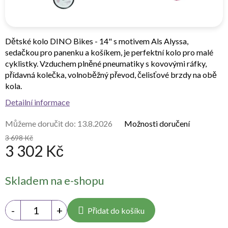
Dětské kolo DINO Bikes - 14" s motivem Als Alyssa,
sedačkou pro panenku a košíkem, je perfektní kolo pro malé
cyklistky. Vzduchem plněné pneumatiky s kovovými ráfky,
přídavná kolečka, volnoběžný převod, čelisťové brzdy na obě
kola.
Detailní informace
Můžeme doručit do:
13.8.2026
Možnosti doručení
3 698 Kč
3 302 Kč
Měrná
Skladem na e-shopu
cena:
Přidat do košíku