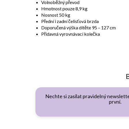
Volnoběžný převod
Hmotnost pouze 8,9 kg
Nosnost 50 kg
Přední i zadní čelisťová brzda
Doporučená výška dítěte 95 – 127 cm
Přídavná vyrovnávací kolečka
B
Nechte si zasílat pravidelný newslette
první.