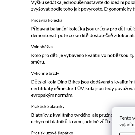
Výšku sedátka jednoduše nastavíte do ideální pol
zvyšovat podle toho jak povyroste. Ergonomicky tv
Přídavná kolečka
Přídavná balanční kolečka jsou určeny pro děti učí
demontovat, poté co se dítě dostatečně zdokonalí
Volnoběžka
Kolo pro děti je vybaveno kvalitní volnoběžkou, tj
směru.
Výkonné brzdy
Dětská kola Dino Bikes jsou dodávaná s kvalitními
certifikáty německé TÜV, kola jsou tedy považová
evropským normám.
Praktické blatníky
Blatníky z kvalitního tvrdého, ale pružného plastu
Tento 
uchycení blatníků k rámu, odolné vůči nárazům.
vyjadřu
Protiskluzové šlapátko