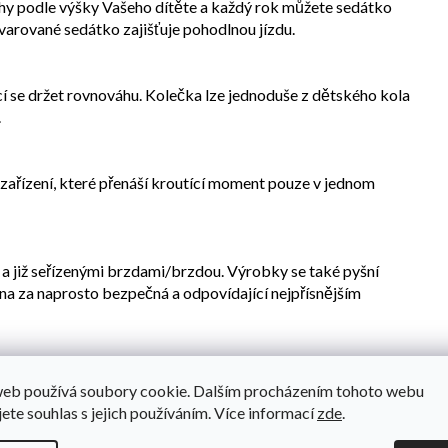
ohy podle výšky Vašeho dítěte a každý rok můžete sedátko
arované sedátko zajišťuje pohodlnou jízdu.
cí se držet rovnováhu. Kolečka lze jednoduše z dětského kola
.
. zařízení, které přenáší kroutící moment pouze v jednom
 a již seřízenými brzdami/brzdou. Výrobky se také pyšní
na za naprosto bezpečná a odpovídající nejpřísnějším
, poskytují perfektní ochranu před vodou a blátem. Pevné
web používá soubory cookie. Dalším procházením tohoto webu
jete souhlas s jejich používáním. Více informací
zde
.