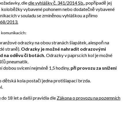
 požadavky, dle
dle vyhlášky č. 341/2014 Sb.
, popřípadě jej
a a koloběžky vybavené pohonem nebo dodatečně vybavené
ikacích v souladu se zmíněnou vyhláškou a přímo
168/2013.
h komunikacích:
 oranžové odrazky na obou stranách šlapátek, alespoň na
dé straně).
Odrazky je možné nahradit odrazovými
d na oděvu či botách.
Odrazky v paprscích kol je možné
šťů pneumatik.
ní dobou svícení nejméně 1,5 hodiny,
při provozu za snížení
 dětská kola postačí jedna protišlapací brzda.
l.
o 18 let a další pravidla dle
Zákona o provozu na pozemních