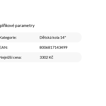
plňkové parametry
Kategorie
:
Dětská kola 14"
EAN
:
8006817143499
Nejnižší cena
:
3302 Kč