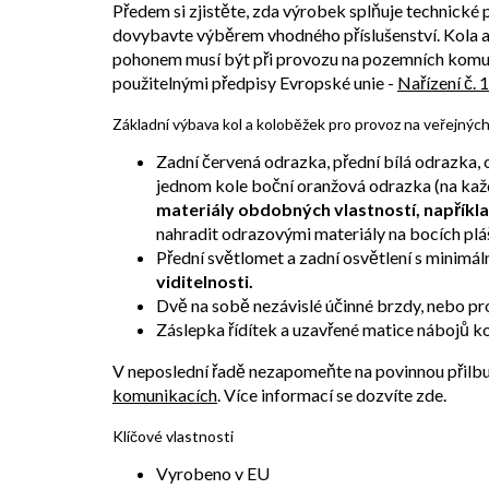
Předem si zjistěte, zda výrobek splňuje technické
dovybavte výběrem vhodného příslušenství. Kol
pohonem musí být při provozu na pozemních komun
použitelnými předpisy Evropské unie -
Nařízení č. 
Základní výbava kol a koloběžek pro provoz na veřejnýc
Zadní červená odrazka, přední bílá odrazka,
jednom kole boční oranžová odrazka (na kaž
materiály obdobných vlastností, napříkla
nahradit odrazovými materiály na bocích plá
Přední světlomet a zadní osvětlení s minimál
viditelnosti.
Dvě na sobě nezávislé účinné brzdy, nebo pro
Záslepka řídítek a uzavřené matice nábojů ko
V neposlední řadě nezapomeňte na povinnou přilbu d
komunikacích
. Více informací se dozvíte zde.
Klíčové vlastnosti
Vyrobeno v EU