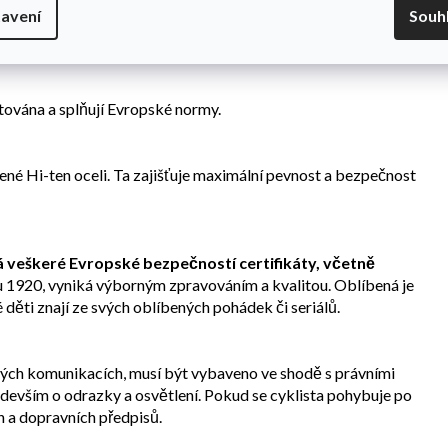
avení
Souh
 protiskluzovými vroubky, zajištující jistý nášlap za všech
tována a splňují Evropské normy.
ené Hi-ten oceli. Ta zajišťuje maximální pevnost a bezpečnost
má veškeré Evropské bezpečností certifikáty, včetně
ku 1920, vyniká výborným zpravováním a kvalitou. Oblíbená je
děti znají ze svých oblíbených pohádek či seriálů.
ných komunikacích, musí být vybaveno ve shodě s právními
ředevším o odrazky a osvětlení. Pokud se cyklista pohybuje po
 a dopravních předpisů.