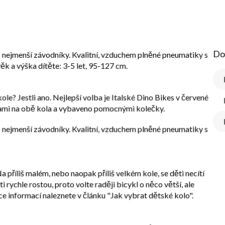
Do
 nejmenší závodníky. Kvalitní, vzduchem plněné pneumatiky s
k a výška dítěte: 3-5 let, 95-127 cm.
ole? Jestli ano. Nejlepší volba je Italské Dino Bikes v červené
ami na obě kola a vybaveno pomocnými kolečky.
 nejmenší závodníky. Kvalitní, vzduchem plněné pneumatiky s
a příliš malém, nebo naopak příliš velkém kole, se děti necítí
i rychle rostou, proto volte raději bicykl o něco větší, ale
ce informací naleznete v článku "Jak vybrat dětské kolo".