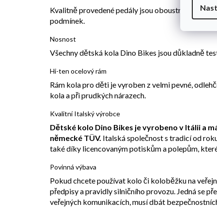
Nast
Kvalitně provedené pedály jsou oboustranně osazeny
podmínek.
Nosnost
Všechny dětská kola Dino Bikes jsou důkladně tes
Hi-ten ocelový rám
Rám kola pro děti je vyroben z velmi pevné, odlehč
kola a při prudkých nárazech.
Kvalitní Italský výrobce
Dětské kolo Dino Bikes je vyrobeno v Itálii a 
německé TÜV.
Italská společnost s tradicí od ro
také díky licencovaným potiskům a polepům, které 
Povinná výbava
Pokud chcete používat kolo či koloběžku na veřej
předpisy a pravidly silničního provozu. Jedná se p
veřejných komunikacích, musí dbát bezpečnostních