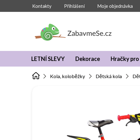
Přejít
Kontakty
Přihlášení
Moje objednávka
na
obsah
LETNÍ SLEVY
Dekorace
Hračky pro 
Kola, koloběžky
Dětská kola
Dět