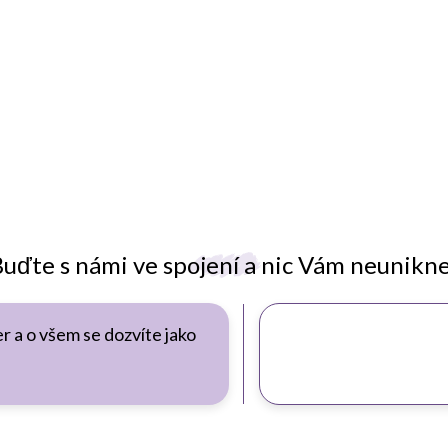
uďte s námi ve spojení a nic Vám neunikn
r a o všem se dozvíte jako