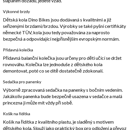
šlapáním dozadu, jedete vzad.
Výkonné brzdy
Dětská kola Dino Bikes jsou dodávaná s kvalitními a již
seřízenými brzdami/brzdou. Výrobky se také pyšní certifikáty
německé TÜV, kola jsou tedy považována za naprosto
bezpečná a odpovídající nejpřísnějším evropským normám.
Přídavná kolečka
Přídavná balanční kolečka jsou určeny pro děti učící se držet
rovnováhu. Kolečka lze jednoduše z dětského kola
demontovat, poté co se dítě dostatečně zdokonalí.
Sedačka pro panenky
Výborně zpracovaná sedačka na panenky s bočním vedením.
Jakákoliv panenka bude bezpečně usazena v sedačce a malá
princezna ji může mít vždy při sobě.
Košík na řídítka
Košík na řídítka z kvalitního plastu, je sladěný s motivem
dětského kola. Slouží jako praktický box pro odložení a převoz