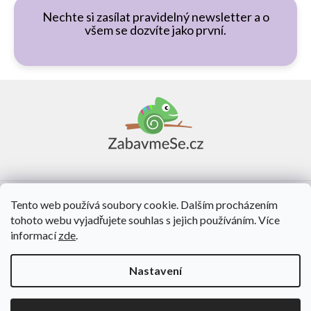
Nechte si zasílat pravidelný newsletter a o
všem se dozvíte jako první.
Z
á
p
a
t
í
Vše o nákupu
Tento web používá soubory cookie. Dalším procházením
tohoto webu vyjadřujete souhlas s jejich používáním. Více
O nás
informací
zde
.
Kontakt
Nastavení
Vytvořil Shoptet