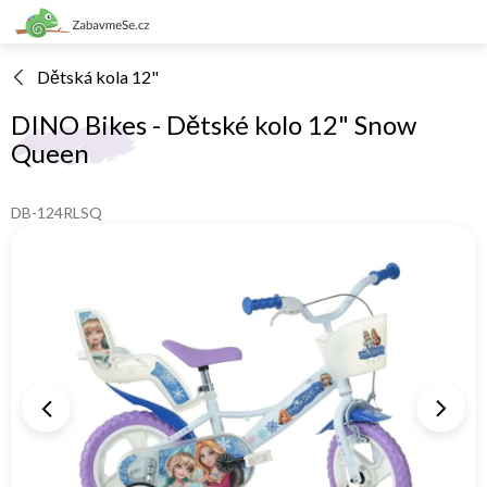
Přejít
na
obsah
Dětská kola 12"
DINO Bikes - Dětské kolo 12" Snow
Queen
DB-124RLSQ