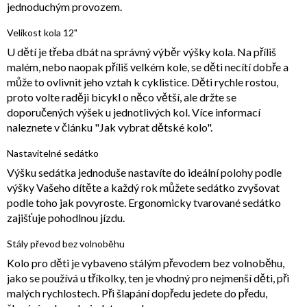
jednoduchým provozem.
Velikost kola 12"
U dětí je třeba dbát na správný výběr výšky kola. Na příliš
malém, nebo naopak příliš velkém kole, se děti necítí dobře a
může to ovlivnit jeho vztah k cyklistice. Děti rychle rostou,
proto volte raději bicykl o něco větší, ale držte se
doporučených výšek u jednotlivých kol. Více informací
naleznete v článku "Jak vybrat dětské kolo".
Nastavitelné sedátko
Výšku sedátka jednoduše nastavíte do ideální polohy podle
výšky Vašeho dítěte a každý rok můžete sedátko zvyšovat
podle toho jak povyroste. Ergonomicky tvarované sedátko
zajišťuje pohodlnou jízdu.
Stály převod bez volnoběhu
Kolo pro děti je vybaveno stálým převodem bez volnoběhu,
jako se používá u tříkolky, ten je vhodný pro nejmenší děti, při
malých rychlostech. Při šlapání dopředu jedete do předu,