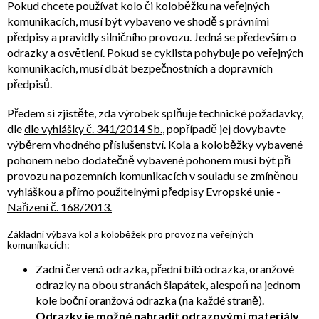
Pokud chcete používat kolo či koloběžku na veřejných
komunikacích, musí být vybaveno ve shodě s právními
předpisy a pravidly silničního provozu. Jedná se především o
odrazky a osvětlení. Pokud se cyklista pohybuje po veřejných
komunikacích, musí dbát bezpečnostních a dopravních
předpisů.
Předem si zjistěte, zda výrobek splňuje technické požadavky,
dle
dle vyhlášky č. 341/2014 Sb.
, popřípadě jej dovybavte
výběrem vhodného příslušenství. Kola a koloběžky vybavené
pohonem nebo dodatečně vybavené pohonem musí být při
provozu na pozemních komunikacích v souladu se zmíněnou
vyhláškou a přímo použitelnými předpisy Evropské unie -
Nařízení č. 168/2013.
Základní výbava kol a koloběžek pro provoz na veřejných
komunikacích:
Zadní červená odrazka, přední bílá odrazka, oranžové
odrazky na obou stranách šlapátek, alespoň na jednom
kole boční oranžová odrazka (na každé straně).
Odrazky je možné nahradit odrazovými materiály