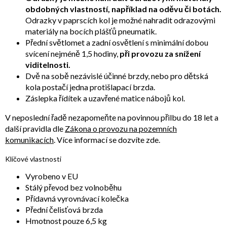
obdobných vlastností, například na oděvu či botách.
Odrazky v paprscích kol je možné nahradit odrazovými
materiály na bocích plášťů pneumatik.
Přední světlomet a zadní osvětlení s minimální dobou
svícení nejméně 1,5 hodiny,
při provozu za snížení
viditelnosti.
Dvě na sobě nezávislé účinné brzdy, nebo pro dětská
kola postačí jedna protišlapací brzda.
Záslepka řídítek a uzavřené matice nábojů kol.
V neposlední řadě nezapomeňte na povinnou přilbu do 18 let a
další pravidla dle
Zákona o provozu na pozemních
komunikacích
. Více informací se dozvíte zde.
Klíčové vlastnosti
Vyrobeno v EU
Stálý převod bez volnoběhu
Přídavná vyrovnávací kolečka
Přední čelisťová brzda
Hmotnost pouze 6,5 kg