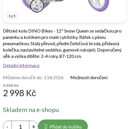
1
z
5
Dětské kolo DINO Bikes - 12" Snow Queen se sedačkou pro
panenku a košíkem pro malé cyklistky. Ráfek s plnou
pneumatikou. Stálý převod, přední čelisťová brzda, přídavná
kolečka, nastavitelné sedátko, gumové rukojeti. Doporučený
věk a výška dítěte: 2-4 roky, 87-120 cm.
Detailní informace
Můžeme doručit do:
13.8.2026
Možnosti doručení
3 358 Kč
2 998 Kč
Měrná
Skladem na e-shopu
cena:
Přidat do košíku