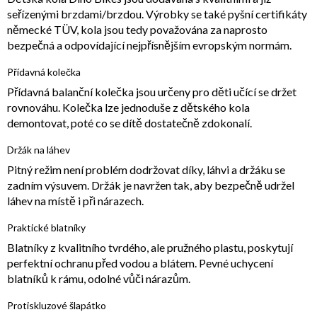
seřízenými brzdami/brzdou. Výrobky se také pyšní certifikáty
německé TÜV, kola jsou tedy považována za naprosto
bezpečná a odpovídající nejpřísnějším evropským normám.
Přídavná kolečka
Přídavná balanční kolečka jsou určeny pro děti učící se držet
rovnováhu. Kolečka lze jednoduše z dětského kola
demontovat, poté co se dítě dostatečně zdokonalí.
Držák na láhev
Pitný režim není problém dodržovat díky, láhvi a držáku se
zadním výsuvem. Držák je navržen tak, aby bezpečně udržel
láhev na místě i při nárazech.
Praktické blatníky
Blatníky z kvalitního tvrdého, ale pružného plastu, poskytují
perfektní ochranu před vodou a blátem. Pevné uchycení
blatníků k rámu, odolné vůči nárazům.
Protiskluzové šlapátko