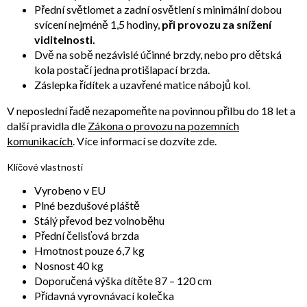
Přední světlomet a zadní osvětlení s minimální dobou
svícení nejméně 1,5 hodiny,
při provozu za snížení
viditelnosti.
Dvě na sobě nezávislé účinné brzdy, nebo pro dětská
kola postačí jedna protišlapací brzda.
Záslepka řídítek a uzavřené matice nábojů kol.
V neposlední řadě nezapomeňte na povinnou přilbu do 18 let a
další pravidla dle
Zákona o provozu na pozemních
komunikacích
. Více informací se dozvíte zde.
Klíčové vlastnosti
Vyrobeno v EU
Plné bezdušové pláště
Stálý převod bez volnoběhu
Přední čelisťová brzda
Hmotnost pouze 6,7 kg
Nosnost 40 kg
Doporučená výška dítěte 87 – 120 cm
Přídavná vyrovnávací kolečka