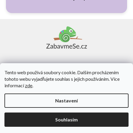
Z
á
p
a
t
í
Vše o nákupu
Tento web používá soubory cookie. Dalším procházením
tohoto webu vyjadřujete souhlas s jejich používáním. Více
O nás
informací
zde
.
Kontakt
Nastavení
Vytvořil Shoptet
Souhlasím
Copyright 2026
ZabavmeSe.cz
. Všechna práva vyhrazena.