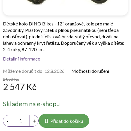
Dětské kolo DINO Bikes - 12" oranžové, kolo pro malé
závodníky. Plastový ráfek s plnou pneumatikou (není třeba
dohušťovat), přední čelisťová brzda, stálý převod, držák na
lahev a ochranný kryt řetězu. Doporučený věk a výška dítěte:
2-4 roky, 87-120 cm.
Detailní informace
Můžeme doručit do:
12.8.2026
Možnosti doručení
2 853 Kč
2 547 Kč
Měrná
Skladem na e-shopu
cena:
Přidat do košíku