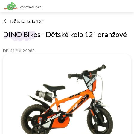
Přejít
na
obsah
Dětská kola 12"
DINO Bikes - Dětské kolo 12" oranžové
DB-412UL26R88