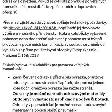
odrazky a osvětlení. Pokud se cyklista pohybuje po veřejných
komunikacích, musí dbát bezpečnostních a dopravních
předpisů.
Předem si zjistěte, zda výrobek splňuje technické požadavky,
dle
dle vyhlášky č. 341/2014 Sb.
, popřípadě jej dovybavte
výběrem vhodného příslušenství. Kola a koloběžky vybavené
pohonem nebo dodatečně vybavené pohonem musí být při
provozu na pozemních komunikacích v souladu se zmíněnou
vyhláškou a přímo použitelnými předpisy Evropské unie -
Nařízení č. 168/2013.
Základní výbava kol a koloběžek pro provoz na veřejných
komunikacích:
Zadní červená odrazka, přední bílá odrazka, oranžové
odrazky na obou stranách šlapátek, alespoň na jednom
kole boční oranžová odrazka (na každé straně).
Odrazky je možné nahradit odrazovými materiály
obdobných vlastností, například na oděvu či botách.
Odrazky v paprscích kol je možné nahradit odrazovými
materiály na bocích plášťů pneumatik.