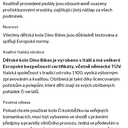
Kvalitně provedené pedály jsou oboustranně osazeny
protiskluzovými vroubky, zajištující jistý nášlap za všech
podmínek.
Nosnost
Všechny dětská kola Dino Bikes jsou důkladně testována a
splňují Evropské normy.
Kvalitní Italský výrobce
Dětské kolo Dino Bikes je vyrobeno v Itálii a má veškeré
Evropské bezpečností certifikáty, včetně německé TÜV.
Italská společnost s tradicí od roku 1920, vyniká výborným
zpravováním a kvalitou. Oblíbená je také díky licencovaným
potiskům a polepům, které děti znají ze svých oblíbených
pohádek či seriálů.
Povinná výbava
Pokud chcete používat kolo či koloběžku na veřejných
komunikacích, musí být vybaveno ve shodě s právními
předpisy a pravidly silničního provozu. Jedná se především o