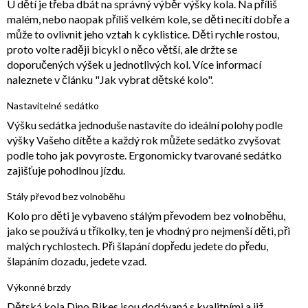
U dětí je třeba dbát na správný výběr výšky kola. Na příliš
malém, nebo naopak příliš velkém kole, se děti necítí dobře a
může to ovlivnit jeho vztah k cyklistice. Děti rychle rostou,
proto volte raději bicykl o něco větší, ale držte se
doporučených výšek u jednotlivých kol. Více informací
naleznete v článku "Jak vybrat dětské kolo".
Nastavitelné sedátko
Výšku sedátka jednoduše nastavíte do ideální polohy podle
výšky Vašeho dítěte a každý rok můžete sedátko zvyšovat
podle toho jak povyroste. Ergonomicky tvarované sedátko
zajišťuje pohodlnou jízdu.
Stály převod bez volnoběhu
Kolo pro děti je vybaveno stálým převodem bez volnoběhu,
jako se používá u tříkolky, ten je vhodný pro nejmenší děti, při
malých rychlostech. Při šlapání dopředu jedete do předu,
šlapáním dozadu, jedete vzad.
Výkonné brzdy
Dětská kola Dino Bikes jsou dodávaná s kvalitními a již