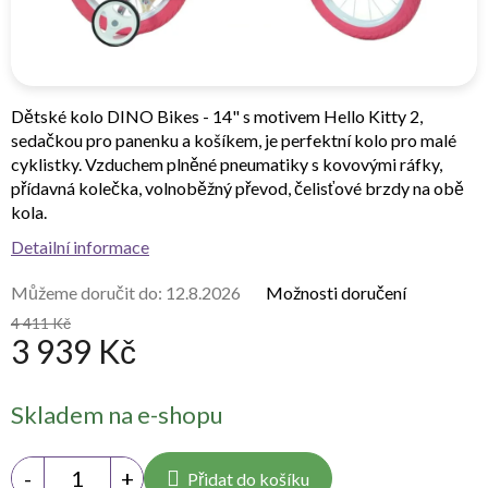
Dětské kolo DINO Bikes - 14" s motivem Hello Kitty 2,
sedačkou pro panenku a košíkem, je perfektní kolo pro malé
cyklistky. Vzduchem plněné pneumatiky s kovovými ráfky,
přídavná kolečka, volnoběžný převod, čelisťové brzdy na obě
kola.
Detailní informace
Můžeme doručit do:
12.8.2026
Možnosti doručení
4 411 Kč
3 939 Kč
Měrná
Skladem na e-shopu
cena:
Přidat do košíku