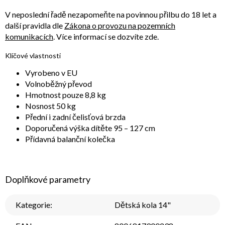
V neposlední řadě nezapomeňte na povinnou přilbu do 18 let a
další pravidla dle
Zákona o provozu na pozemních
komunikacích
. Více informací se dozvíte zde.
Klíčové vlastnosti
Vyrobeno v EU
Volnoběžný převod
Hmotnost pouze 8,8 kg
Nosnost 50 kg
Přední i zadní čelisťová brzda
Doporučená výška dítěte 95 – 127 cm
Přídavná balanční kolečka
Doplňkové parametry
Kategorie
:
Dětská kola 14"