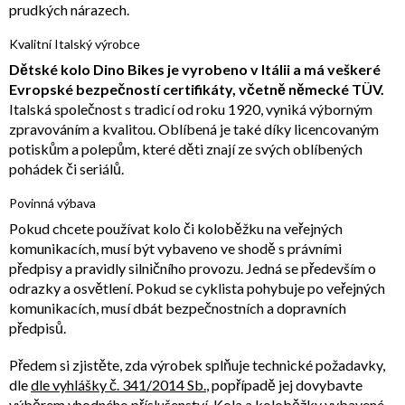
prudkých nárazech.
Kvalitní Italský výrobce
Dětské kolo Dino Bikes je vyrobeno v Itálii a má veškeré
Evropské bezpečností certifikáty, včetně německé TÜV.
Italská společnost s tradicí od roku 1920, vyniká výborným
zpravováním a kvalitou. Oblíbená je také díky licencovaným
potiskům a polepům, které děti znají ze svých oblíbených
pohádek či seriálů.
Povinná výbava
Pokud chcete používat kolo či koloběžku na veřejných
komunikacích, musí být vybaveno ve shodě s právními
předpisy a pravidly silničního provozu. Jedná se především o
odrazky a osvětlení. Pokud se cyklista pohybuje po veřejných
komunikacích, musí dbát bezpečnostních a dopravních
předpisů.
Předem si zjistěte, zda výrobek splňuje technické požadavky,
dle
dle vyhlášky č. 341/2014 Sb.
, popřípadě jej dovybavte
výběrem vhodného příslušenství. Kola a koloběžky vybavené