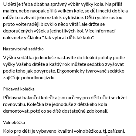
U dětí je třeba dbát na správný výběr výšky kola. Na příliš
malém, nebo naopak příliš velkém kole, se děti necítí dobře a
může to ovlivnit jeho vztah k cyklistice. Děti rychle rostou,
proto volte raději bicykl o něco větší, ale držte se
doporučených výšek u jednotlivých kol. Více informací
naleznete v článku "Jak vybrat dětské kolo".
Nastavitelné sedátko
Výšku sedátka jednoduše nastavíte do ideální polohy podle
výšky Vašeho dítěte a každý rok můžete sedátko zvyšovat
podle toho jak povyroste. Ergonomicky tvarované sedátko
zajišťuje pohodlnou jízdu.
Přídavná kolečka
Přídavná balanční kolečka jsou určeny pro děti učící se držet
rovnováhu. Kolečka lze jednoduše z dětského kola
demontovat, poté co se dítě dostatečně zdokonalí.
Volnoběžka
Kolo pro děti je vybaveno kvalitní volnoběžkou, tj. zařízení,