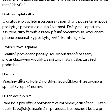
menších věcí.
Drátový výplet ráfků
U drátového výpletu jsou paprsky namáhány pouze tahem, což
poskytuje pevnost a dlouho životnost. Dráty jsou opatřeny
závitem, díky čemuž je ráfek přesně vycentrován. Vzduchem
plněné pneumatiky poskytují vyšší komfort jízdy.
Protiskluzové šlapátko
Kvalitně provedené pedály jsou oboustranně osazeny
protiskluzovými vroubky, zajištující jistý nášlap za všech
podmínek.
Nosnost
Všechny dětská kola Dino Bikes jsou důkladně testována a
splňují Evropské normy.
Hi-ten ocelový rám
Rám kola pro děti je vyroben z velmi pevné, odlehčené Hi-ten
oceli. Ta zajišťuje maximální pevnost a bezpečnost kola a při