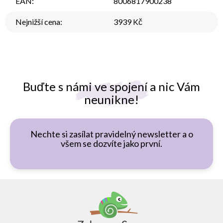
EAN
:
8006817900238
Nejnižší cena
:
3939 Kč
Buďte s námi ve spojení a nic Vám
neunikne!
Nechte si zasílat pravidelný newsletter a o
všem se dozvíte jako první.
Z
á
p
a