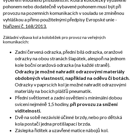
pohonem nebo dodatečně vybavené pohonem musí být při
provozu na pozemních komunikacích v souladu se zmíněnou
vyhláškou a přímo použitelnými předpisy Evropské unie -
Nařízení č. 168/2013.
Základní výbava kol a koloběžek pro provoz na veřejných
komunikacích:
Zadní červená odrazka, přední bílá odrazka, oranžové
odrazky na obou stranách šlapátek, alespoň na jednom
kole boční oranžová odrazka (na každé straně).
Odrazky je možné nahradit odrazovými materiály
obdobných vlastností, například na oděvu či botách.
Odrazky v paprscích kol je možné nahradit odrazovými
materiály na bocích plášťů pneumatik.
Přední světlomet a zadní osvětlení s minimální dobou
svícení nejméně 1,5 hodiny,
při provozu za snížení
viditelnosti.
Dvě na sobě nezávislé účinné brzdy, nebo pro dětská
kola postačí jedna protišlapací brzda.
Záslepka řídítek a uzavřené matice nábojů kol.