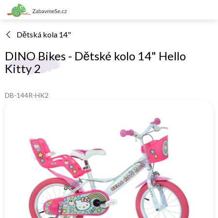
Přejít
na
obsah
Dětská kola 14"
DINO Bikes - Dětské kolo 14" Hello
Kitty 2
DB-144R-HK2