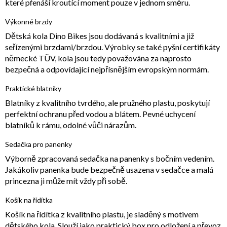
které přenáší kroutící moment pouze v jednom směru.
Výkonné brzdy
Dětská kola Dino Bikes jsou dodávaná s kvalitními a již
seřízenými brzdami/brzdou. Výrobky se také pyšní certifikáty
německé TÜV, kola jsou tedy považována za naprosto
bezpečná a odpovídající nejpřísnějším evropským normám.
Praktické blatníky
Blatníky z kvalitního tvrdého, ale pružného plastu, poskytují
perfektní ochranu před vodou a blátem. Pevné uchycení
blatníků k rámu, odolné vůči nárazům.
Sedačka pro panenky
Výborně zpracovaná sedačka na panenky s bočním vedením.
Jakákoliv panenka bude bezpečně usazena v sedačce a malá
princezna ji může mít vždy při sobě.
Košík na řídítka
Košík na řídítka z kvalitního plastu, je sladěný s motivem
dětského kola. Slouží jako praktický box pro odložení a převoz