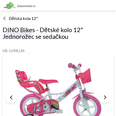
Přejít
na
obsah
Dětská kola 12"
DINO Bikes - Dětské kolo 12"
Jednorožec se sedačkou
DB-124RLUN