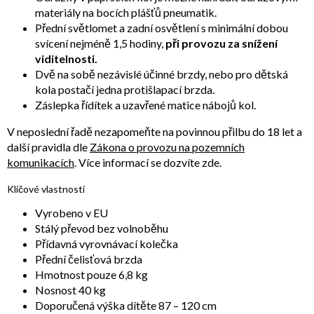
materiály na bocích plášťů pneumatik.
Přední světlomet a zadní osvětlení s minimální dobou
svícení nejméně 1,5 hodiny,
při provozu za snížení
viditelnosti.
Dvě na sobě nezávislé účinné brzdy, nebo pro dětská
kola postačí jedna protišlapací brzda.
Záslepka řídítek a uzavřené matice nábojů kol.
V neposlední řadě nezapomeňte na povinnou přilbu do 18 let a
další pravidla dle
Zákona o provozu na pozemních
komunikacích
. Více informací se dozvíte zde.
Klíčové vlastnosti
Vyrobeno v EU
Stálý převod bez volnoběhu
Přídavná vyrovnávací kolečka
Přední čelisťová brzda
Hmotnost pouze 6,8 kg
Nosnost 40 kg
Doporučená výška dítěte 87 – 120 cm