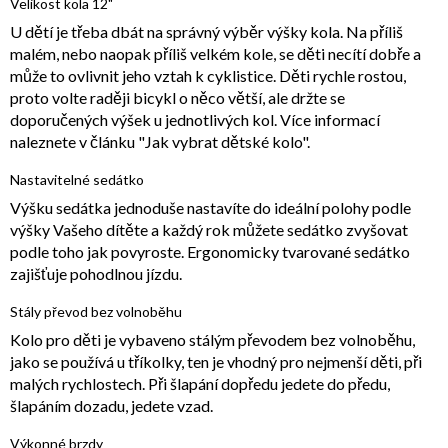
Velikost kola 12"
U dětí je třeba dbát na správný výběr výšky kola. Na příliš
malém, nebo naopak příliš velkém kole, se děti necítí dobře a
může to ovlivnit jeho vztah k cyklistice. Děti rychle rostou,
proto volte raději bicykl o něco větší, ale držte se
doporučených výšek u jednotlivých kol. Více informací
naleznete v článku "Jak vybrat dětské kolo".
Nastavitelné sedátko
Výšku sedátka jednoduše nastavíte do ideální polohy podle
výšky Vašeho dítěte a každý rok můžete sedátko zvyšovat
podle toho jak povyroste. Ergonomicky tvarované sedátko
zajišťuje pohodlnou jízdu.
Stály převod bez volnoběhu
Kolo pro děti je vybaveno stálým převodem bez volnoběhu,
jako se používá u tříkolky, ten je vhodný pro nejmenší děti, při
malých rychlostech. Při šlapání dopředu jedete do předu,
šlapáním dozadu, jedete vzad.
Výkonné brzdy