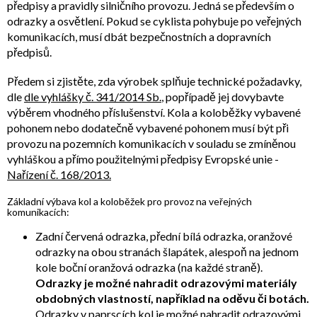
předpisy a pravidly silničního provozu. Jedná se především o
odrazky a osvětlení. Pokud se cyklista pohybuje po veřejných
komunikacích, musí dbát bezpečnostních a dopravních
předpisů.
Předem si zjistěte, zda výrobek splňuje technické požadavky,
dle
dle vyhlášky č. 341/2014 Sb.
, popřípadě jej dovybavte
výběrem vhodného příslušenství. Kola a koloběžky vybavené
pohonem nebo dodatečně vybavené pohonem musí být při
provozu na pozemních komunikacích v souladu se zmíněnou
vyhláškou a přímo použitelnými předpisy Evropské unie -
Nařízení č. 168/2013.
Základní výbava kol a koloběžek pro provoz na veřejných
komunikacích:
Zadní červená odrazka, přední bílá odrazka, oranžové
odrazky na obou stranách šlapátek, alespoň na jednom
kole boční oranžová odrazka (na každé straně).
Odrazky je možné nahradit odrazovými materiály
obdobných vlastností, například na oděvu či botách.
Odrazky v paprscích kol je možné nahradit odrazovými