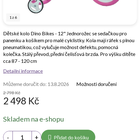
1
z
6
Dětské kolo Dino Bikes - 12" Jednorožec se sedačkou pro
panenku a košíkem pro malé cyklistky. Kola mají ráfek s plnou
pneumatikou, což vylučuje možnost defektu, pomocná
kolečka. Stálý převod, přední čelisťová brzda. Pro výšku dítěte
cca 87 - 120 cm
Detailní informace
Můžeme doručit do:
13.8.2026
Možnosti doručení
2 798 Kč
2 498 Kč
Měrná
Skladem na e-shopu
cena:
Přidat do košíku