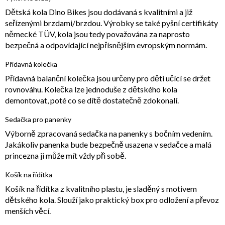
Dětská kola Dino Bikes jsou dodávaná s kvalitními a již
seřízenými brzdami/brzdou. Výrobky se také pyšní certifikáty
německé TÜV, kola jsou tedy považována za naprosto
bezpečná a odpovídající nejpřísnějším evropským normám.
Přídavná kolečka
Přídavná balanční kolečka jsou určeny pro děti učící se držet
rovnováhu. Kolečka lze jednoduše z dětského kola
demontovat, poté co se dítě dostatečně zdokonalí.
Sedačka pro panenky
Výborně zpracovaná sedačka na panenky s bočním vedením.
Jakákoliv panenka bude bezpečně usazena v sedačce a malá
princezna ji může mít vždy při sobě.
Košík na řídítka
Košík na řídítka z kvalitního plastu, je sladěný s motivem
dětského kola. Slouží jako praktický box pro odložení a převoz
menších věcí.