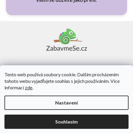
Z
á
p
a
t
í
Vše o nákupu
Tento web používá soubory cookie. Dalším procházením
tohoto webu vyjadřujete souhlas s jejich používáním. Více
O nás
informací
zde
.
Kontakt
Nastavení
Vytvořil Shoptet
Souhlasím
Copyright 2026
ZabavmeSe.cz
. Všechna práva vyhrazena.