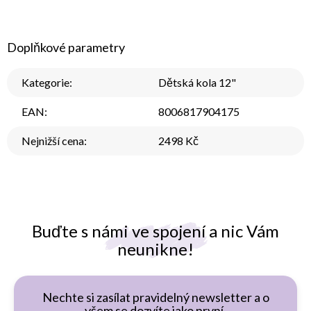
Doplňkové parametry
Kategorie
:
Dětská kola 12"
EAN
:
8006817904175
Nejnižší cena
:
2498 Kč
Buďte s námi ve spojení a nic Vám
neunikne!
Nechte si zasílat pravidelný newsletter a o
všem se dozvíte jako první.