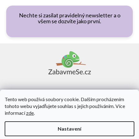
Nechte si zasílat pravidelný newsletter a o
všem se dozvíte jako první.
Z
á
p
a
t
í
Vše o nákupu
Tento web používá soubory cookie. Dalším procházením
tohoto webu vyjadřujete souhlas s jejich používáním. Více
O nás
informací
zde
.
Kontakt
Nastavení
Vytvořil Shoptet