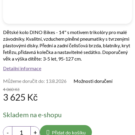
Dětské kolo DINO Bikes - 14" s motivem trikolóry pro malé
závodníky. Kvalitní, vzduchem plněné pneumatiky s tvrzenými
plastovými disky. Přední a zadní čelisťová brzda, blatníky, kryt
řetězu, přídavná kolečka a nastavitelné sedátko. Doporučený
věk a výška dítěte: 3-5 let, 95-127 cm.
Detailní informace
Můžeme doručit do:
13.8.2026
Možnosti doručení
4 060 Kč
3 625 Kč
Měrná
Skladem na e-shopu
cena:
Přidat do košíku