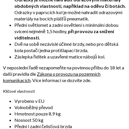
obdobných vlastností, například na oděvu či botách.
Odrazky v paprscích kol je možné nahradit odrazovými
materiály na bocích plášťů pneumatik.
Přední světlomet a zadní osvětlení s minimální dobou
svícení nejméně 1,5 hodiny,
při provozu za snížení
viditelnosti.
Dvě na sobě nezávislé účinné brzdy, nebo pro dětská
kola postačí jedna protišlapací brzda.
Záslepka řídítek a uzavřené matice nábojů kol.
V neposlední řadě nezapomeňte na povinnou přilbu do 18 let a
další pravidla dle
Zákona o provozu na pozemních
komunikacích
. Více informací se dozvíte zde.
Klíčové vlastnosti
Vyrobeno v EU
Volnoběžný převod
Hmotnost pouze 8,9 kg
Nosnost 50 kg
Přední i zadní čelisťová brzda