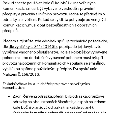
Pokud chcete používat kolo či koloběžku na veřejných
komunikacích, musí být vybaveno ve shodě s právními
předpisy a pravidly silničního provozu. Jedná se především o
odrazky a osvětlení. Pokud se cyklista pohybuje po veřejných
komunikacích, musí dbát bezpečnostních a dopravních
předpisů.
Předem si zjistěte, zda výrobek splňuje technické požadavky,
dle
dle vyhlášky č. 341/2014 Sb.
, popřípadě jej dovybavte
výběrem vhodného příslušenství. Kola a koloběžky vybavené
pohonem nebo dodatečně vybavené pohonem musí být při
provozu na pozemních komunikacích v souladu se zmíněnou
vyhláškou a přímo použitelnými předpisy Evropské unie -
Nařízení č. 168/2013.
Základní výbava kol a koloběžek pro provoz na veřejných
komunikacích:
Zadní červená odrazka, přední bílá odrazka, oranžové
odrazky na obou stranách šlapátek, alespoň na jednom
kole boční oranžová odrazka (na každé straně).
Odrazky je možné nahradit odrazovými materiály