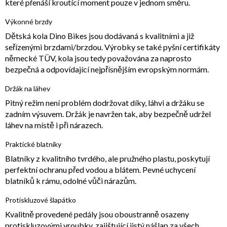
které přenáší kroutící moment pouze v jednom směru.
Výkonné brzdy
Dětská kola Dino Bikes jsou dodávaná s kvalitními a již
seřízenými brzdami/brzdou. Výrobky se také pyšní certifikáty
německé TÜV, kola jsou tedy považována za naprosto
bezpečná a odpovídající nejpřísnějším evropským normám.
Držák na láhev
Pitný režim není problém dodržovat díky, láhvi a držáku se
zadním výsuvem. Držák je navržen tak, aby bezpečně udržel
láhev na místě i při nárazech.
Praktické blatníky
Blatníky z kvalitního tvrdého, ale pružného plastu, poskytují
perfektní ochranu před vodou a blátem. Pevné uchycení
blatníků k rámu, odolné vůči nárazům.
Protiskluzové šlapátko
Kvalitně provedené pedály jsou oboustranně osazeny
protiskluzovými vroubky, zajištující jistý nášlap za všech