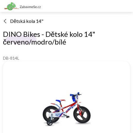
Přejít
na
obsah
Dětská kola 14"
DINO Bikes - Dětské kolo 14"
červeno/modro/bílé
DB-814L