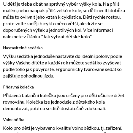
U dětí je třeba dbát na správný výběr výšky kola. Na příliš
malém, nebo naopak příliš velkém kole, se děti necítí dobře a
může to ovlivnit jeho vztah k cyklistice. Děti rychle rostou,
proto volte raději bicykl o něco větší, ale držte se
doporučených výšek u jednotlivých kol. Více informací
naleznete v článku "Jak vybrat dětské kolo".
Nastavitelné sedátko
Výšku sedátka jednoduše nastavíte do ideální polohy podle
výšky Vašeho dítěte a každý rok můžete sedátko zvyšovat
podle toho jak povyroste. Ergonomicky tvarované sedátko
zajišťuje pohodlnou jízdu.
Přídavná kolečka
Přídavná balanční kolečka jsou určeny pro děti učící se držet
rovnováhu. Kolečka lze jednoduše z dětského kola
demontovat, poté co se dítě dostatečně zdokonalí.
Volnoběžka
Kolo pro děti je vybaveno kvalitní volnoběžkou, tj. zařízení,