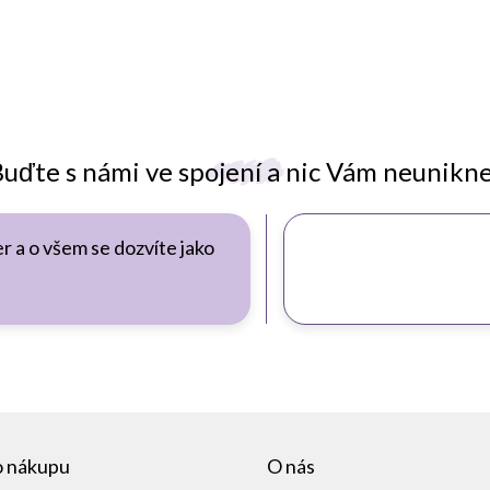
uďte s námi ve spojení a nic Vám neunikn
r a o všem se dozvíte jako
o nákupu
O nás