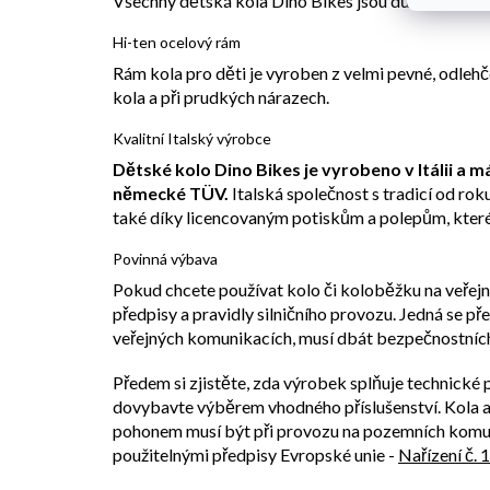
Všechny dětská kola Dino Bikes jsou důkladně tes
Hi-ten ocelový rám
Rám kola pro děti je vyroben z velmi pevné, odlehč
kola a při prudkých nárazech.
Kvalitní Italský výrobce
Dětské kolo Dino Bikes je vyrobeno v Itálii a 
německé TÜV.
Italská společnost s tradicí od ro
také díky licencovaným potiskům a polepům, které 
Povinná výbava
Pokud chcete používat kolo či koloběžku na veřej
předpisy a pravidly silničního provozu. Jedná se p
veřejných komunikacích, musí dbát bezpečnostních
Předem si zjistěte, zda výrobek splňuje technické
dovybavte výběrem vhodného příslušenství. Kol
pohonem musí být při provozu na pozemních komun
použitelnými předpisy Evropské unie -
Nařízení č. 