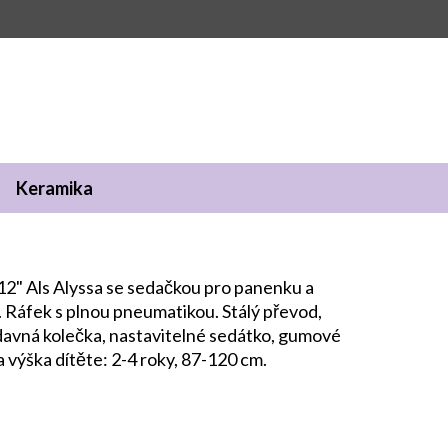
Keramika
12" Als Alyssa se sedačkou pro panenku a
. Ráfek s plnou pneumatikou. Stálý převod,
ídavná kolečka, nastavitelné sedátko, gumové
 výška dítěte: 2-4 roky, 87-120 cm.