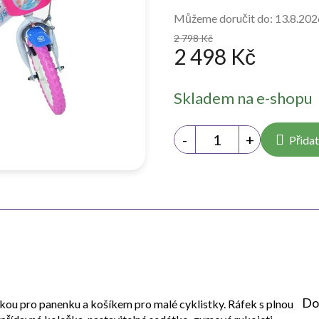
Můžeme doručit do:
13.8.202
2 798 Kč
2 498 Kč
Měrná
Skladem na e-shopu
cena:
Přidat
Do
kou pro panenku a košíkem pro malé cyklistky. Ráfek s plnou