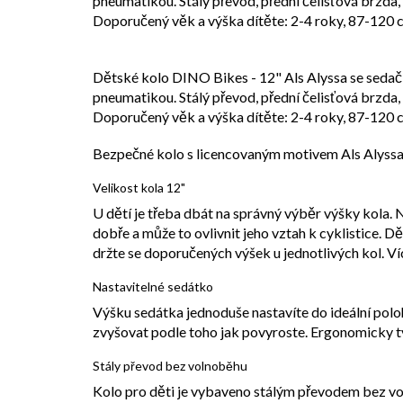
pneumatikou. Stálý převod, přední čelisťová brzda,
Doporučený věk a výška dítěte: 2-4 roky, 87-120 
Dětské kolo DINO Bikes - 12" Als Alyssa se sedač
pneumatikou. Stálý převod, přední čelisťová brzda,
Doporučený věk a výška dítěte: 2-4 roky, 87-120 
Bezpečné kolo s licencovaným motivem Als Alyss
Velikost kola 12"
U dětí je třeba dbát na správný výběr výšky kola. N
dobře a může to ovlivnit jeho vztah k cyklistice. Dět
držte se doporučených výšek u jednotlivých kol. Ví
Nastavitelné sedátko
Výšku sedátka jednoduše nastavíte do ideální pol
zvyšovat podle toho jak povyroste. Ergonomicky tv
Stály převod bez volnoběhu
Kolo pro děti je vybaveno stálým převodem bez voln