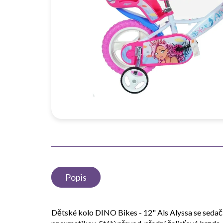
Popis
Dětské kolo DINO Bikes - 12" Als Alyssa se sedač