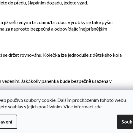
edete do předu, šlapáním dozadu, jedete vzad.
 a již seřízenými brzdami/brzdou. Výrobky se také pyšní
na za naprosto bezpečná a odpovídající nejpřísnějším
cí se držet rovnováhu. Kolečka lze jednoduše z dětského kola
.
 vedením. Jakákoliv panenka bude bezpečně usazena v
.
web používá soubory cookie. Dalším procházením tohoto webu
jete souhlas s jejich používáním. Více informací
zde
.
motivem dětského kola. Slouží jako praktický box pro odložení a
avení
Souh