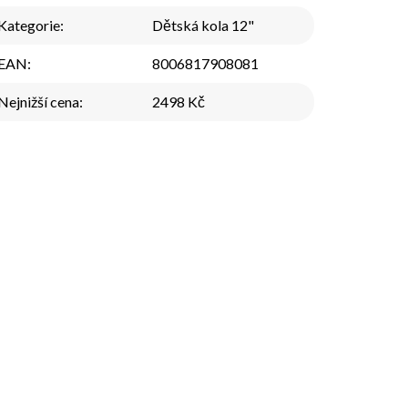
Kategorie
:
Dětská kola 12"
EAN
:
8006817908081
Nejnižší cena
:
2498 Kč