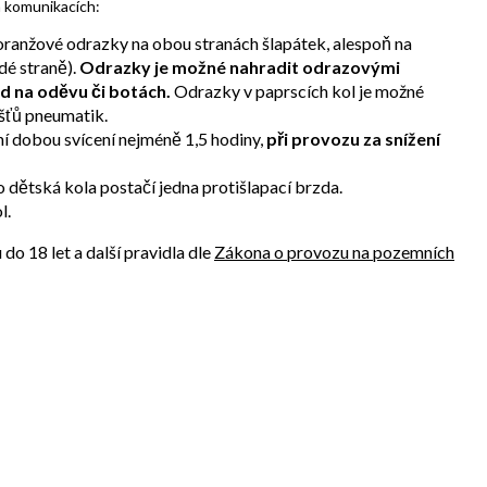
h komunikacích:
 oranžové odrazky na obou stranách šlapátek, alespoň na
dé straně).
Odrazky je možné nahradit odrazovými
d na oděvu či botách.
Odrazky v paprscích kol je možné
šťů pneumatik.
ní dobou svícení nejméně 1,5 hodiny,
při provozu za snížení
 dětská kola postačí jedna protišlapací brzda.
l.
o 18 let a další pravidla dle
Zákona o provozu na pozemních