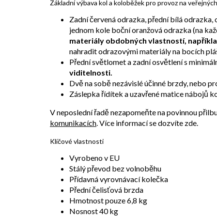
Základní výbava kol a koloběžek pro provoz na veřejnýc
Zadní červená odrazka, přední bílá odrazka,
jednom kole boční oranžová odrazka (na kaž
materiály obdobných vlastností, napříkla
nahradit odrazovými materiály na bocích plá
Přední světlomet a zadní osvětlení s minimál
viditelnosti.
Dvě na sobě nezávislé účinné brzdy, nebo pro
Záslepka řídítek a uzavřené matice nábojů ko
V neposlední řadě nezapomeňte na povinnou přilbu d
komunikacích
. Více informací se dozvíte zde.
Klíčové vlastnosti
Vyrobeno v EU
Stálý převod bez volnoběhu
Přídavná vyrovnávací kolečka
Přední čelisťová brzda
Hmotnost pouze 6,8 kg
Nosnost 40 kg