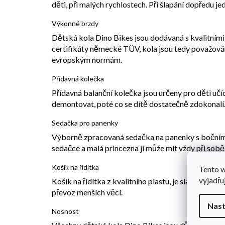
děti, při malých rychlostech. Při šlapání dopředu j
Výkonné brzdy
Dětská kola Dino Bikes jsou dodávaná s kvalitními
certifikáty německé TÜV, kola jsou tedy považová
evropským normám.
Přídavná kolečka
Přídavná balanční kolečka jsou určeny pro děti učí
demontovat, poté co se dítě dostatečně zdokonalí
Sedačka pro panenky
Výborně zpracovaná sedačka na panenky s bočním
sedačce a malá princezna ji může mít vždy při sobě
Košík na řídítka
Tento 
vyjadřu
Košík na řídítka z kvalitního plastu, je sladěný s 
převoz menších věcí.
Nast
Nosnost