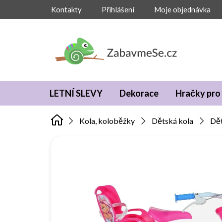
Přejít
Kontakty
Přihlášení
Moje objednávka
na
obsah
LETNÍ SLEVY
Dekorace
Hračky pro 
Kola, koloběžky
Dětská kola
Dět