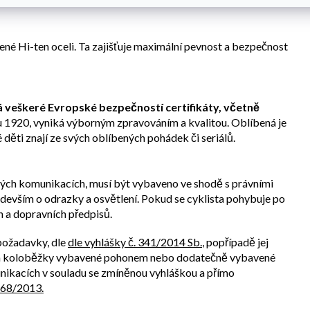
tována a splňují Evropské normy.
ené Hi-ten oceli. Ta zajišťuje maximální pevnost a bezpečnost
má veškeré Evropské bezpečností certifikáty, včetně
ku 1920, vyniká výborným zpravováním a kvalitou. Oblíbená je
děti znají ze svých oblíbených pohádek či seriálů.
ných komunikacích, musí být vybaveno ve shodě s právními
ředevším o odrazky a osvětlení. Pokud se cyklista pohybuje po
 a dopravních předpisů.
 požadavky, dle
dle vyhlášky č. 341/2014 Sb.
, popřípadě jej
a a koloběžky vybavené pohonem nebo dodatečně vybavené
ikacích v souladu se zmíněnou vyhláškou a přímo
168/2013.