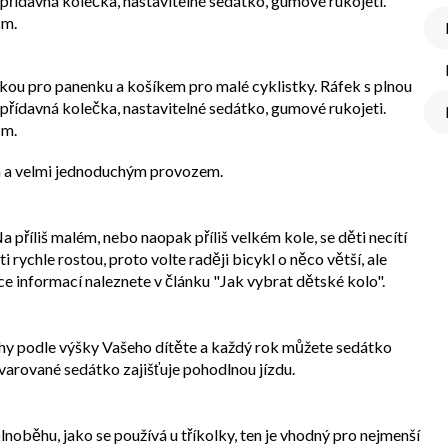
 přídavná kolečka, nastavitelné sedátko, gumové rukojeti.
cm.
kou pro panenku a košíkem pro malé cyklistky. Ráfek s plnou
 přídavná kolečka, nastavitelné sedátko, gumové rukojeti.
cm.
a a velmi jednoduchým provozem.
a příliš malém, nebo naopak příliš velkém kole, se děti necítí
i rychle rostou, proto volte raději bicykl o něco větší, ale
ce informací naleznete v článku "Jak vybrat dětské kolo".
ohy podle výšky Vašeho dítěte a každý rok můžete sedátko
arované sedátko zajišťuje pohodlnou jízdu.
oběhu, jako se používá u tříkolky, ten je vhodný pro nejmenší