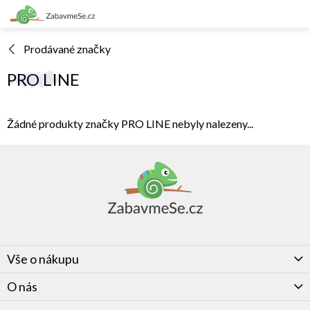
Přejít
na
obsah
Prodávané značky
PRO LINE
Žádné produkty značky
PRO LINE
nebyly nalezeny...
Z
á
p
a
t
í
Vše o nákupu
O nás