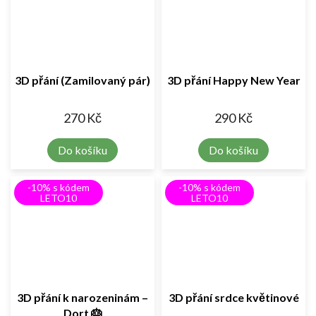
3D přání (Zamilovaný pár)
3D přání Happy New Year
270 Kč
290 Kč
Do košíku
Do košíku
-10% s kódem
-10% s kódem
LETO10
LETO10
3D přání k narozeninám –
3D přání srdce květinové
Dort 🎂