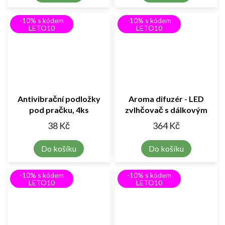
-10% s kódem
-10% s kódem
LETO10
LETO10
Antivibrační podložky
Aroma difuzér - LED
pod pračku, 4ks
zvlhčovač s dálkovým
ovládáním
38 Kč
364 Kč
Do košíku
Do košíku
-10% s kódem
-10% s kódem
LETO10
LETO10