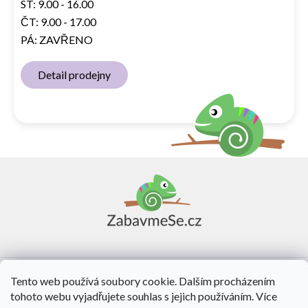
ST: 9.00 - 16.00
ČT: 9.00 - 17.00
PÁ: ZAVŘENO
Detail prodejny
Z
á
p
a
t
í
Vše o nákupu
Tento web používá soubory cookie. Dalším procházením
tohoto webu vyjadřujete souhlas s jejich používáním. Více
O nás