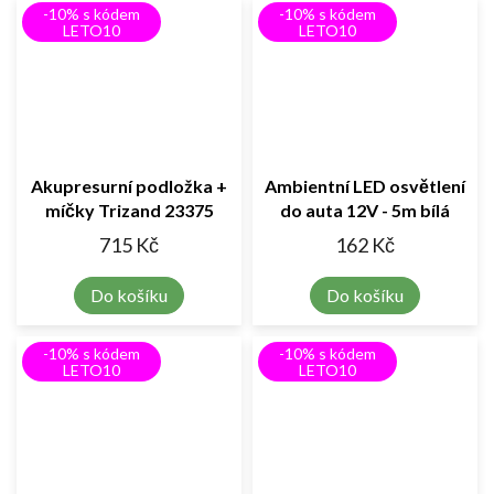
-10% s kódem
-10% s kódem
LETO10
LETO10
Akupresurní podložka +
Ambientní LED osvětlení
míčky Trizand 23375
do auta 12V - 5m bílá
715 Kč
162 Kč
Do košíku
Do košíku
-10% s kódem
-10% s kódem
LETO10
LETO10