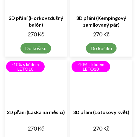
3D přání (Horkovzdušný
3D přání (Kempingový
balón)
zamilovaný pár)
270 Kč
270 Kč
Do košíku
Do košíku
-10% s kódem
-10% s kódem
LETO10
LETO10
3D přání (Láska na měsíci)
3D přání (Lotosový květ)
270 Kč
270 Kč