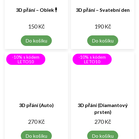
3D přání – Oblek 🕴️
3D přání – Svatební den
150 Kč
190 Kč
Do košíku
Do košíku
-10% s kódem
-10% s kódem
LETO10
LETO10
3D přání (Auto)
3D přání (Diamantový
prsten)
270 Kč
270 Kč
Do košíku
Do košíku