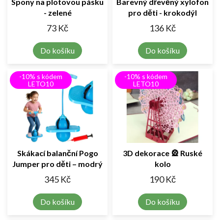
Spony na plotovou pásku
Barevný dřevěný xylofon
- zelené
pro děti - krokodýl
73 Kč
136 Kč
Do košíku
Do košíku
-10% s kódem
-10% s kódem
LETO10
LETO10
Skákací balanční Pogo
3D dekorace 🎡 Ruské
Jumper pro děti – modrý
kolo
345 Kč
190 Kč
Do košíku
Do košíku