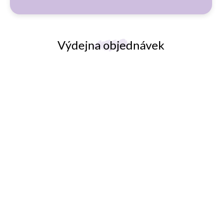
i
s
u
Výdejna objednávek