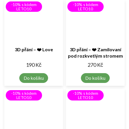
-10% s kódem
-10% s kódem
LETO10
LETO10
3D přání – ❤️ Love
3D přání – ❤️ Zamilovaní
pod rozkvetlým stromem
190 Kč
270 Kč
Do košíku
Do košíku
-10% s kódem
-10% s kódem
LETO10
LETO10