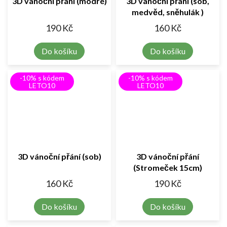
3D vánoční přání (modré)
3D vánoční přání (sob,
medvěd, sněhulák )
190 Kč
160 Kč
Do košíku
Do košíku
-10% s kódem
-10% s kódem
LETO10
LETO10
3D vánoční přání (sob)
3D vánoční přání
(Stromeček 15cm)
160 Kč
190 Kč
Do košíku
Do košíku