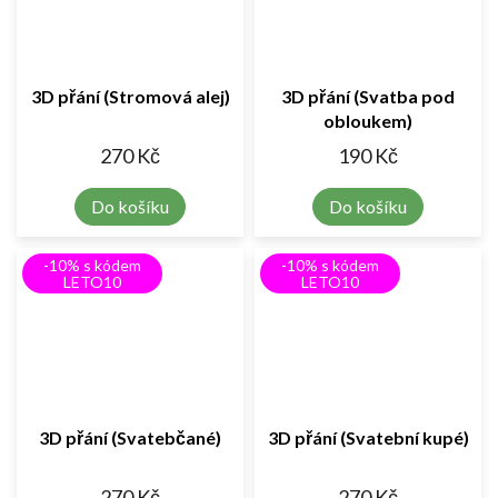
3D přání (Stromová alej)
3D přání (Svatba pod
obloukem)
270 Kč
190 Kč
Do košíku
Do košíku
-10% s kódem
-10% s kódem
LETO10
LETO10
3D přání (Svatebčané)
3D přání (Svatební kupé)
270 Kč
270 Kč