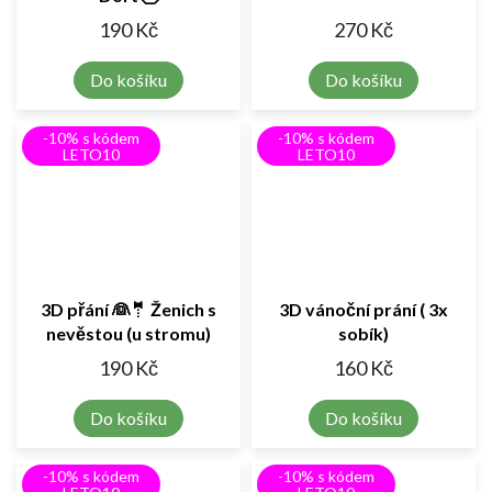
190 Kč
270 Kč
Do košíku
Do košíku
-10% s kódem
-10% s kódem
LETO10
LETO10
3D přání 👰🤵 Ženich s
3D vánoční prání ( 3x
nevěstou (u stromu)
sobík)
190 Kč
160 Kč
Do košíku
Do košíku
-10% s kódem
-10% s kódem