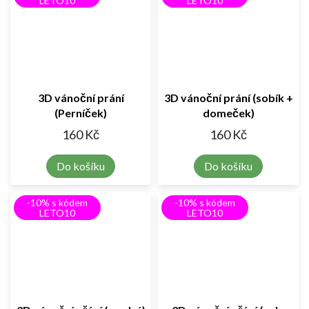
LETO10
LETO10
3D vánoční prání
3D vánoční prání (sobík +
(Perníček)
domeček)
160 Kč
160 Kč
Do košíku
Do košíku
-10% s kódem
-10% s kódem
LETO10
LETO10