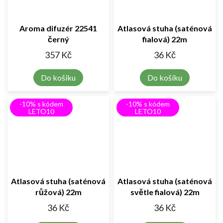
Aroma difuzér 22541
Atlasová stuha (saténová
černý
fialová) 22m
357 Kč
36 Kč
Do košíku
Do košíku
-10% s kódem
-10% s kódem
LETO10
LETO10
Atlasová stuha (saténová
Atlasová stuha (saténová
růžová) 22m
světle fialová) 22m
36 Kč
36 Kč