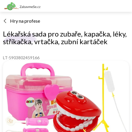
Přejít
na
obsah
Hry na profese
Lékařská sada pro zubaře, kapačka, léky,
stříkačka, vrtačka, zubní kartáček
LT-5903802459166