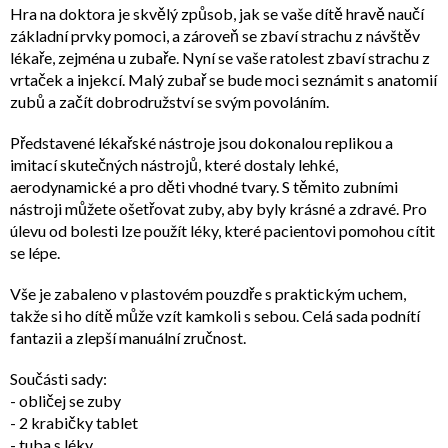
Hra na doktora je skvělý způsob, jak se vaše dítě hravě naučí
základní prvky pomoci, a zároveň se zbaví strachu z návštěv
lékaře, zejména u zubaře. Nyní se vaše ratolest zbaví strachu z
vrtaček a injekcí. Malý zubař se bude moci seznámit s anatomií
zubů a začít dobrodružství se svým povoláním.
Představené lékařské nástroje jsou dokonalou replikou a
imitací skutečných nástrojů, které dostaly lehké,
aerodynamické a pro děti vhodné tvary. S těmito zubními
nástroji můžete ošetřovat zuby, aby byly krásné a zdravé. Pro
úlevu od bolesti lze použít léky, které pacientovi pomohou cítit
se lépe.
Vše je zabaleno v plastovém pouzdře s praktickým uchem,
takže si ho dítě může vzít kamkoli s sebou. Celá sada podnítí
fantazii a zlepší manuální zručnost.
Součásti sady:
- obličej se zuby
- 2 krabičky tablet
- tuba s léky