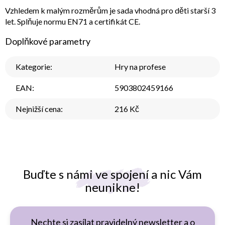
Vzhledem k malým rozměrům je sada vhodná pro děti starší 3
let. Splňuje normu EN71 a certifikát CE.
Doplňkové parametry
Kategorie
:
Hry na profese
EAN
:
5903802459166
Nejnižší cena
:
216 Kč
Buďte s námi ve spojení a nic Vám
neunikne!
Nechte si zasílat pravidelný newsletter a o