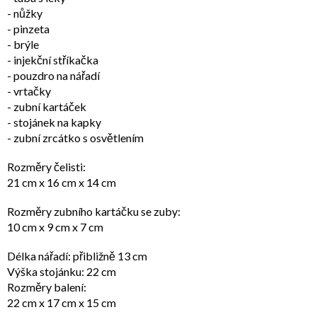
- nůžky
- pinzeta
- brýle
- injekční stříkačka
- pouzdro na nářadí
- vrtačky
- zubní kartáček
- stojánek na kapky
- zubní zrcátko s osvětlením
Rozměry čelisti:
21 cm x 16 cm x 14 cm
Rozměry zubního kartáčku se zuby:
10 cm x 9 cm x 7 cm
Délka nářadí: přibližně 13 cm
Výška stojánku: 22 cm
Rozměry balení:
22 cm x 17 cm x 15 cm