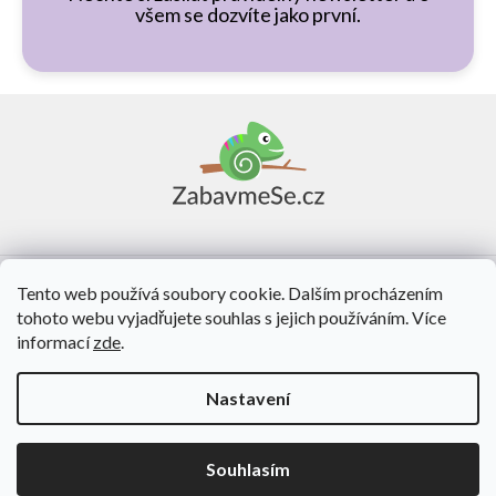
všem se dozvíte jako první.
Z
á
p
a
t
í
Vše o nákupu
Tento web používá soubory cookie. Dalším procházením
tohoto webu vyjadřujete souhlas s jejich používáním. Více
O nás
informací
zde
.
Kontakt
Nastavení
Vytvořil Shoptet
Souhlasím
Copyright 2026
ZabavmeSe.cz
. Všechna práva vyhrazena.