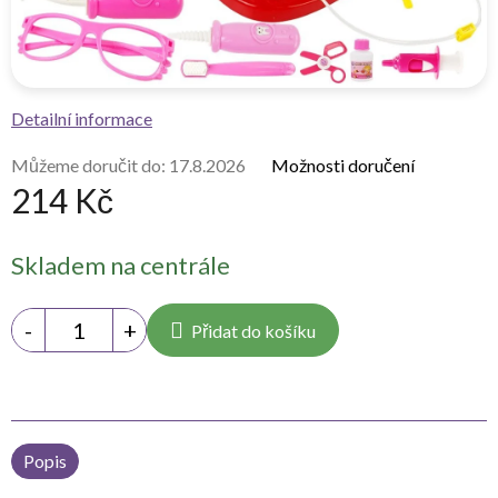
Detailní informace
Můžeme doručit do:
17.8.2026
Možnosti doručení
214 Kč
Měrná
Skladem na centrále
cena:
Přidat do košíku
Popis