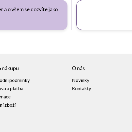
r a o všem se dozvíte jako
o nákupu
O nás
odní podmínky
Novinky
va a platba
Kontakty
amace
ní zboží