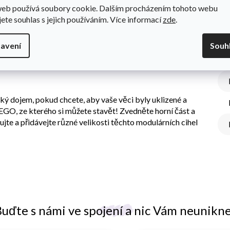
web používá soubory cookie. Dalším procházením tohoto webu
jete souhlas s jejich používáním. Více informací
zde
.
avení
Souh
Do
íbené LEGO stavebnice. Změňte úklid z nenáviděné aktivity
ý dojem, pokud chcete, aby vaše věci byly uklizené a
 LEGO, ze kterého si můžete stavět! Zvedněte horní část a
xujte a přidávejte různé velikosti těchto modulárních cihel
uďte s námi ve spojení a nic Vám neunikn