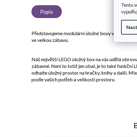
Tento 
Popis
vyjadřu
Nast
Představujeme modulární úložné boxy ve tvaru obl
ve velkou zábavu.
Náš největší LEGO úložný box na vás udělá obrovsk
zábavné. Není to totiž jen obal, je to také funkční
odhalte úložný prostor na hračky, knihy a další. Mi
podle vašich potřeb a velikosti prostoru.
B