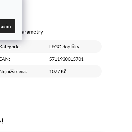
lasím
plňkové parametry
Kategorie
:
LEGO doplňky
EAN
:
5711938015701
Nejnižší cena
:
1077 Kč
e!