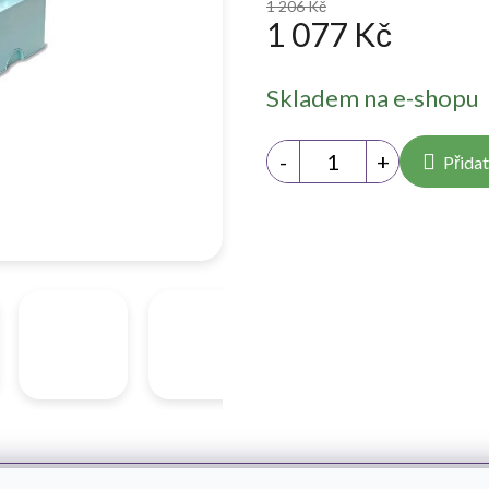
1 206 Kč
1 077 Kč
Měrná
Skladem na e-shopu
cena:
Přidat