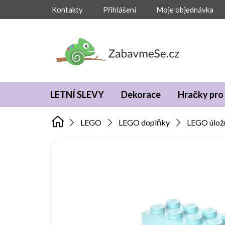
Přejít
Kontakty
Přihlášení
Moje objednávka
na
obsah
LETNÍ SLEVY
Dekorace
Hračky pro 
LEGO
LEGO doplňky
LEGO úlož