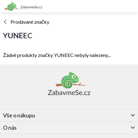
Přejít
na
obsah
Prodávané značky
YUNEEC
Žádné produkty značky
YUNEEC
nebyly nalezeny...
Z
á
p
a
t
í
Vše o nákupu
O nás