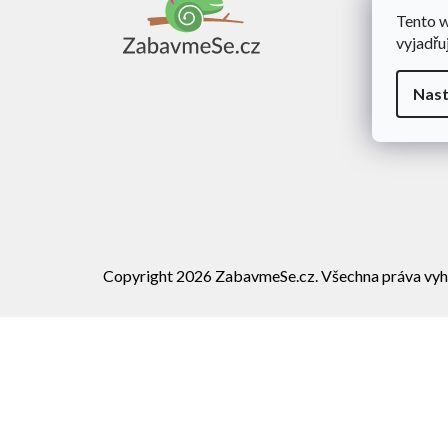
a
Tento 
Obch
t
vyjadřu
í
Dopra
Rekl
Nast
Vráce
Copyright 2026
ZabavmeSe.cz
. Všechna práva vyh