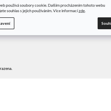
web používá soubory cookie. Dalším procházením tohoto webu
odní podmínky
Novinky
jete souhlas s jejich používáním. Více informací
zde
.
va a platba
Kontakty
amace
avení
Souh
ní zboží
razena.