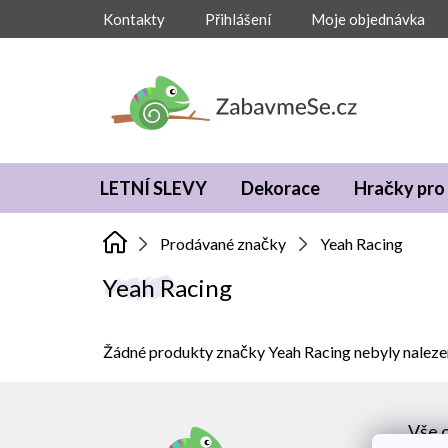
Přejít
Kontakty
Přihlášení
Moje objednávka
na
obsah
LETNÍ SLEVY
Dekorace
Hračky pro 
Prodávané značky
Yeah Racing
Yeah Racing
Žádné produkty značky
Yeah Racing
nebyly nalezen
Z
á
Vše 
p