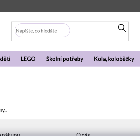
děti
LEGO
Školní potřeby
Kola, koloběžky
y...
o nákupu
O nás