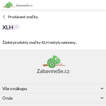
Přejít
na
obsah
Prodávané značky
XLH
Žádné produkty značky
XLH
nebyly nalezeny...
Z
á
p
a
t
í
Vše o nákupu
O nás