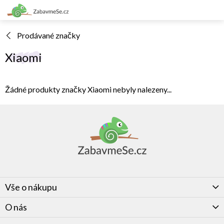
Přejít
na
obsah
Prodávané značky
Xiaomi
Žádné produkty značky
Xiaomi
nebyly nalezeny...
Z
á
p
a
t
í
Vše o nákupu
O nás