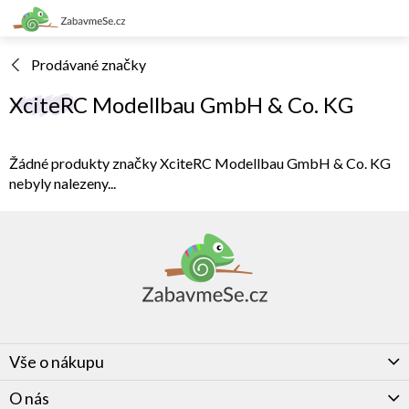
Přejít
na
obsah
Prodávané značky
XciteRC Modellbau GmbH & Co. KG
Žádné produkty značky
XciteRC Modellbau GmbH & Co. KG
nebyly nalezeny...
Z
á
p
a
t
í
Vše o nákupu
O nás