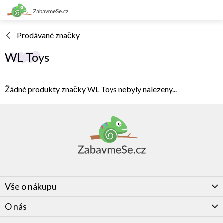
Přejít
na
obsah
Prodávané značky
WL Toys
Žádné produkty značky
WL Toys
nebyly nalezeny...
Z
á
p
a
t
í
Vše o nákupu
O nás