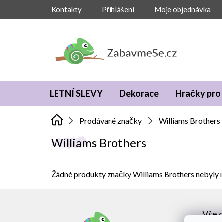
Přejít
Kontakty
Přihlášení
Moje objednávka
na
obsah
LETNÍ SLEVY
Dekorace
Hračky pro 
Prodávané značky
Williams Brothers
Williams Brothers
Žádné produkty značky
Williams Brothers
nebyly n
Z
á
Vše 
p