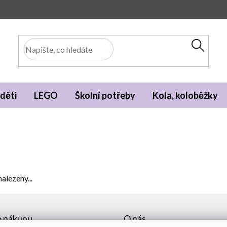
děti
LEGO
Školní potřeby
Kola, koloběžky
alezeny...
o nákupu
O nás