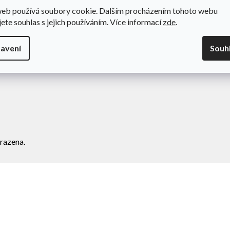
web používá soubory cookie. Dalším procházením tohoto webu
odní podmínky
Novinky
jete souhlas s jejich používáním. Více informací
zde
.
va a platba
Kontakty
amace
avení
Souh
ní zboží
razena.