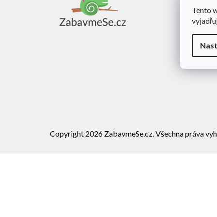
a
Tento 
Obch
t
vyjadřu
í
Dopra
Rekl
Nast
Vráce
Copyright 2026
ZabavmeSe.cz
. Všechna práva vyh