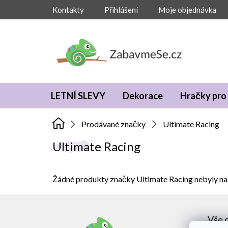
Přejít
Kontakty
Přihlášení
Moje objednávka
na
obsah
LETNÍ SLEVY
Dekorace
Hračky pro 
Prodávané značky
Ultimate Racing
Ultimate Racing
Žádné produkty značky
Ultimate Racing
nebyly nal
Z
á
Vše 
p