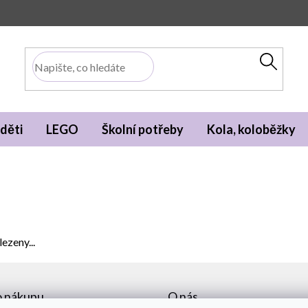
děti
LEGO
Školní potřeby
Kola, koloběžky
ezeny...
o nákupu
O nás