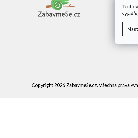
a
Tento 
Obch
t
vyjadřu
í
Dopra
Rekl
Nast
Vráce
Copyright 2026
ZabavmeSe.cz
. Všechna práva vyh