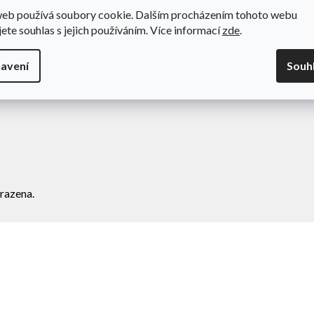
web používá soubory cookie. Dalším procházením tohoto webu
odní podmínky
Novinky
jete souhlas s jejich používáním. Více informací
zde
.
va a platba
Kontakty
amace
avení
Souh
ní zboží
razena.