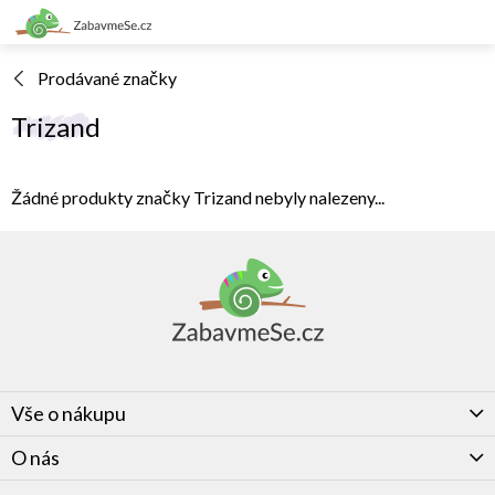
Přejít
na
obsah
Prodávané značky
Trizand
Žádné produkty značky
Trizand
nebyly nalezeny...
Z
á
p
a
t
í
Vše o nákupu
O nás