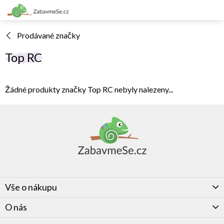
Přejít
na
obsah
Prodávané značky
Top RC
Žádné produkty značky
Top RC
nebyly nalezeny...
Z
á
p
a
t
í
Vše o nákupu
O nás